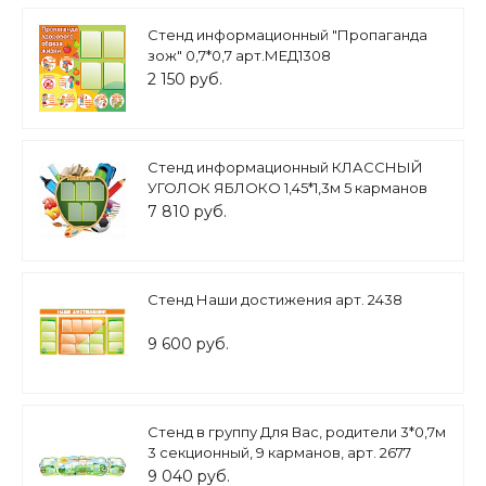
Стенд информационный "Пропаганда
зож" 0,7*0,7 арт.МЕД1308
2 150 руб.
Стенд информационный КЛАССНЫЙ
УГОЛОК ЯБЛОКО 1,45*1,3м 5 карманов
арт 3096
7 810 руб.
Стенд Наши достижения арт. 2438
9 600 руб.
Стенд в группу Для Вас, родители 3*0,7м
3 секционный, 9 карманов, арт. 2677
9 040 руб.