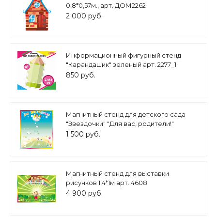
0,8*0,57м., арт. ДОМ2262
2 000 руб.
Информационный фигурный стенд
"Карандашик" зеленый арт. 2277_1
850 руб.
Магнитный стенд для детского сада
"Звездочки" "Для вас, родители!"
0,6*0,7м арт. ДС1008
1 500 руб.
Магнитный стенд для выставки
рисунков 1,4*1м арт. 4608
4 900 руб.