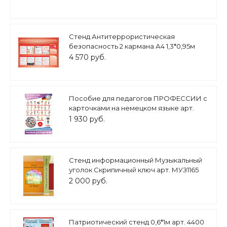
Стенд Антитеррористическая
безопасность 2 кармана А4 1,3*0,95м
арт. АН559
4 570 руб.
Пособие для педагогов ПРОФЕССИИ с
карточками на немецком языке арт.
ПР666
1 930 руб.
Стенд информационный Музыкальный
уголок Скрипичный ключ арт. МУЗ1165
2 000 руб.
Патриотический стенд 0,6*1м арт. 4400