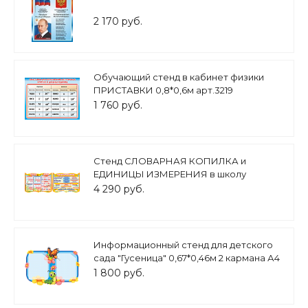
2 170 руб.
Обучающий стенд в кабинет физики
ПРИСТАВКИ 0,8*0,6м арт.3219
1 760 руб.
Стенд СЛОВАРНАЯ КОПИЛКА и
ЕДИНИЦЫ ИЗМЕРЕНИЯ в школу
0,8*0,6м арт.ШК327
4 290 руб.
Информационный стенд для детского
сада "Гусеница" 0,67*0,46м 2 кармана А4
арт.ДС221
1 800 руб.