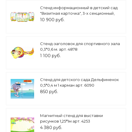
Стенд информационный в детский сад
"Визитная карточка", 3-х секционный,
арт. ДС3279
10 900 руб.
Стенд-заголовок для спортивного зала
0,3*0,6 м. арт. 4878
1 100 руб.
Стенд для детского сада Дельфиненок
0,5*0,4 м 1 карман арт. 6090
850 руб.
Магнитный стенд для выставки
рисунков 1,25*1м арт. 4253
4 380 руб.