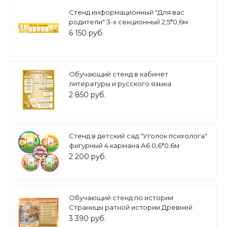
Стенд информационный "Для вас
родители" 3-х секционный 2,5*0,6м
9карманов А4 арт. 323
6 150 руб.
Обучающий стенд в кабинет
литературы и русского языка
СТИХОТВОРНЫЕ РАЗМЕРЫ 1*0,8 арт.
2 850 руб.
3215
Стенд в детский сад "Уголок психолога"
фигурный 4 кармана А6 0,6*0,6м
арт.ДС332
2 200 руб.
Обучающий стенд по истории
Страницы ратной истории Древней
Руси 1,1*0,85м арт. 3179
3 390 руб.