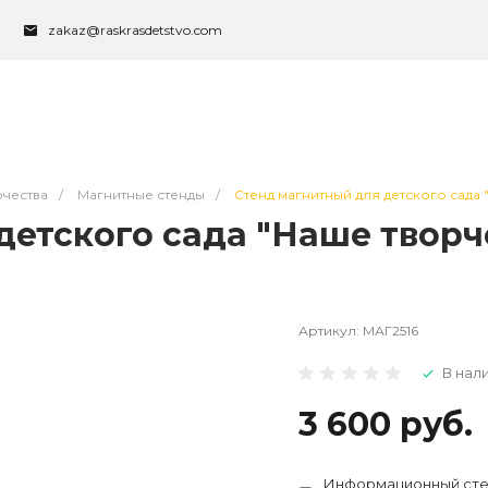
zakaz@raskrasdetstvo.com
чества
/
Магнитные стенды
/
Стенд магнитный для детского сада "
етского сада "Наше творчес
Артикул:
МАГ2516
В нал
3 600 руб.
Информационный стенд 