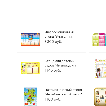
Информационный
стенд "Учителями
славится Россия" 1,5*1м
6 300 руб.
16 карманов арт.
ШК1991
Стенд для детских
садов Мы дежурим
0,6*0,4м 2 кармана арт.
1 140 руб.
818
Патриотический стенд
"Челябинская область"
0,45*0,65м арт.П1096
1 100 руб.