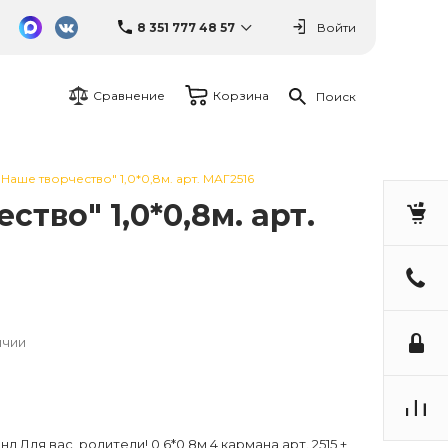
8 351 777 48 57
Войти
Сравнение
Корзина
Поиск
Наше творчество" 1,0*0,8м. арт. МАГ2516
тво" 1,0*0,8м. арт.
ичии
Для вас, родители! 0,6*0,8м 4 кармана арт. 2515 +