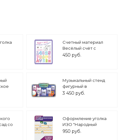
голка
Счетный материал
Весёлый счёт с
лосы
магнитом арт. МИ6531
450 руб.
ный
Музыкальный стенд
ское
фигурный в
й и
музыкальный зал 3
3 450 руб.
м. 6
кармана А4, 2 кармана
А5 1,12*0,63м.
арт.МУЗ606
ского
Оформление уголка
сад со
ИЗО "Народный
1,35м 12
орнамент - Хохлома"
950 руб.
рт.3539
комплект магнитных