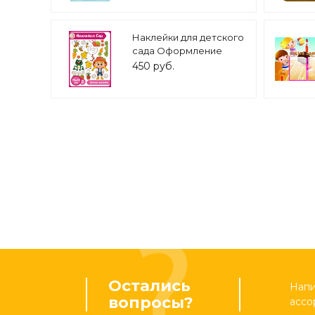
Наклейки для детского
сада Оформление
уголка природы Сад
450 руб.
0,46*0,5м арт.Н2260
Остались
Напи
вопросы?
ассо