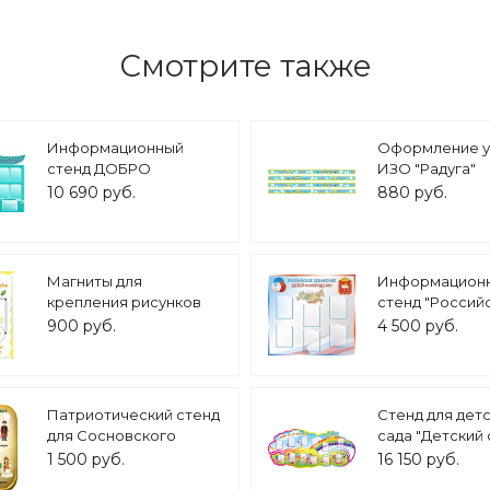
Смотрите также
Информационный
Оформление у
стенд ДОБРО
ИЗО "Радуга"
ПОЖАЛОВАТЬ! 1,8*1,3м
магнитные по
10 690 руб.
880 руб.
арт.1057
арт.МГ711
Магниты для
Информацион
крепления рисунков
стенд "Россий
Цветочки и листочки
движение дете
900 руб.
4 500 руб.
30шт арт. МАГ3156
молодежи" 1,1х1
карманов А4
арт.П1470_2
Патриотический стенд
Стенд для дет
для Сосновского
сада "Детский 
района
всех сторон" 3*
1 500 руб.
16 150 руб.
НАЦИОНАЛЬНОСТИ
карманов А4 а