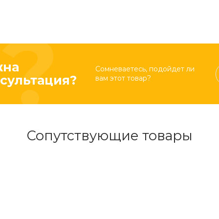
жна
Сомневаетесь, подойдет ли
сультация?
вам этот товар?
Сопутствующие товары