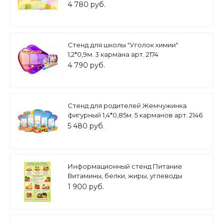
6 карманов А4 арт. ДС1936
4 780 руб.
Стенд для школы "Уголок химии"
1,2*0,9м. 3 кармана арт. 2174
4 790 руб.
Стенд для родителей Жемчужинка
фигурный 1,4*0,85м. 5 карманов арт. 2146
5 480 руб.
Информационный стенд Питание
Витамины, белки, жиры, углеводы
0,6х0,9м арт. 2597_2
1 900 руб.