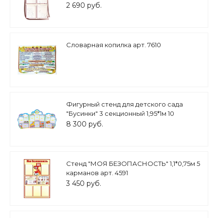
0,6*0,9м 4 кармана А4 арт. Ш1601
2 690 руб.
Словарная копилка арт. 7610
Фигурный стенд для детского сада
"Бусинки" 3 секционный 1,95*1м 10
карманов А4 арт. 2473
8 300 руб.
Стенд "МОЯ БЕЗОПАСНОСТЬ" 1,1*0,75м 5
карманов арт. 4591
3 450 руб.