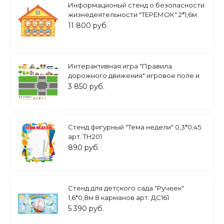
Информационый стенд о безопасности
жизнедеятельности "ТЕРЕМОК" 2*1,6м
арт. БЕЗ1871
11 800 руб.
Интерактивная игра "Правила
дорожного движения" игровое поле и
фигурки 1*0,5м арт.ПДД428
3 850 руб.
Стенд фигурный "Тема недели" 0,3*0,45
арт. ТН201
890 руб.
Стенд для детского сада "Ручеек"
1,6*0,8м 8 карманов арт. ДС161
5 390 руб.