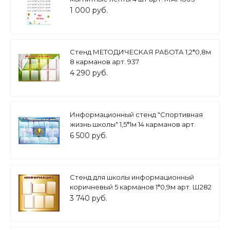
1 000 руб.
Стенд МЕТОДИЧЕСКАЯ РАБОТА 1,2*0,8м
8 карманов арт. 937
4 290 руб.
Информационный стенд "Спортивная
жизнь школы" 1,5*1м 14 карманов арт.
ШК1997
6 500 руб.
Стенд для школы информационный
коричневый 5 карманов 1*0,9м арт. Ш282
3 740 руб.