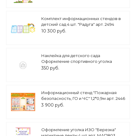
Комплект информационных стендов в
детский сад 4 шт. "Радуга" арт. 2494
10 300 руб.
Наклейка для детского сада
Оформление спортивного уголка
Баскетбол 0,35*0,5м арт.Н1652
350 руб.
Информационный стенд "Пожарная
безопасность, ГО и ЧС" 1,2*0,9м арт. 2446
3 900 руб.
Оформление уголка ИЗО "Березка"
магнитные ленты 4 шт арт. МАГ1803