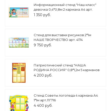
Информационный стенд "Наш класс"
девочка 0,4*0,8м 2 кармана А4 арт.
ШК1639
1 350 руб.
Стенд для выставки рисунков 2*1м
НАШЕ ТВОРЧЕСТВО арт. 4174
9 750 руб.
Патриотический стенд "НАША
РОДИНА РОССИЯ" 0,8*1,2м 5 карманов
арт. 4399
4 200 руб.
Стенд Советы логопеда 4 кармана А4
1*1м арт.ЛГ716
4 400 руб.