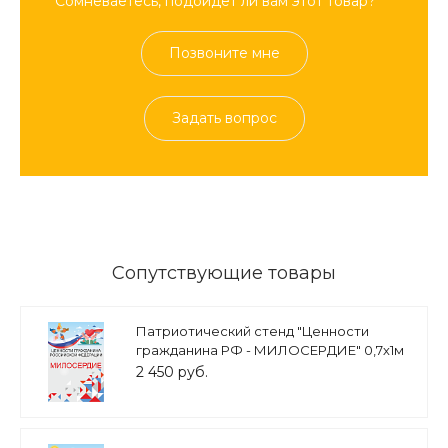
Сомневаетесь, подойдет ли вам этот товар?
Позвоните мне
Задать вопрос
Сопутствующие товары
Патриотический стенд "Ценности
гражданина РФ - МИЛОСЕРДИЕ" 0,7х1м
арт. 2450_17
2 450 руб.