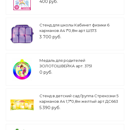
0,4*0,5м арт.Н1663_1
400 руб.
Стенд для школы Кабинет физики 6
карманов А4 1*0,8м арт.Ш573
3 700 руб.
Медаль для родителей
ЗОЛОТОШВЕЙКА арт. 3751
0 руб.
Стенд в детский сад Группа Стрекозки 5
карманов А4 1,7*0,8м желтый арт.ДС663
5 390 руб.