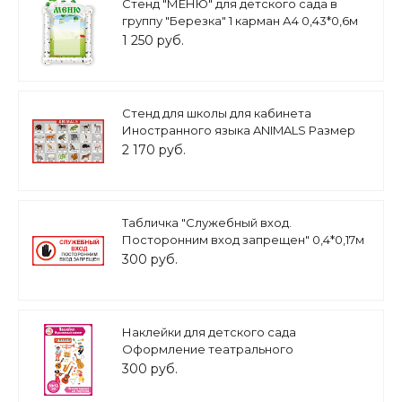
Стенд "МЕНЮ" для детского сада в
группу "Березка" 1 карман А4 0,43*0,6м
арт. ДС1101
1 250 руб.
Стенд для школы для кабинета
Иностранного языка ANIMALS Размер
1х0,6м арт.3552
2 170 руб.
Табличка "Служебный вход.
Посторонним вход запрещен" 0,4*0,17м
арт. таб3264
300 руб.
Наклейки для детского сада
Оформление театрального
музыкального уголка Музыкальный
300 руб.
кабинет 0,5*0,32м арт.Н1641