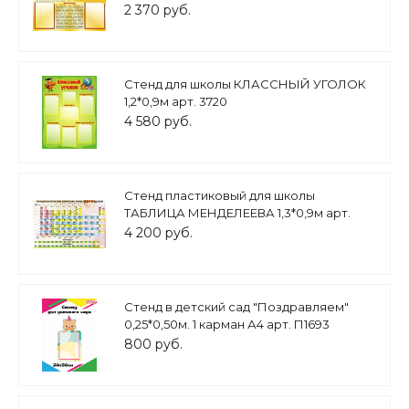
2 370 руб.
Стенд для школы КЛАССНЫЙ УГОЛОК
1,2*0,9м арт. 3720
4 580 руб.
Стенд пластиковый для школы
ТАБЛИЦА МЕНДЕЛЕЕВА 1,3*0,9м арт.
2978
4 200 руб.
Стенд в детский сад "Поздравляем"
0,25*0,50м. 1 карман А4 арт. П1693
800 руб.