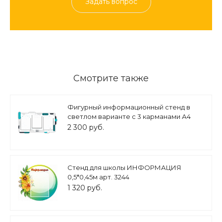
Задать вопрос
Смотрите также
Фигурный информационный стенд в
светлом варианте с 3 карманами А4
0,9*0,5м арт. ИНФ1473
2 300 руб.
Стенд для школы ИНФОРМАЦИЯ
0,5*0,45м арт. 3244
1 320 руб.