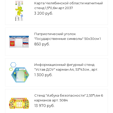
Карта Челябинской области магнитный
стенд 1,5*0,6м арт.2037
3 200 руб.
Патриотический уголок
"Государственные символы" 50х30см 1
карман А5 арт.П1488
850 руб.
Информационный фигурный стенд
"Устав ДОУ" карман А4, 53*43см., арт.
ДС1210
1 300 руб.
Стенд "Азбука безопасности" 2,55*1,4м 6
карманов арт. 5084
13 970 руб.