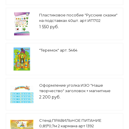
Пластиковое пособие "Русские сказки"
на подставках 40шт. арт.ИП702
1 550 руб.
"Теремок" арт. 5464
Оформление уголка ИЗО "Наше
творчество" заголовок + магнитные
ленты арт.МАГ1237
2 200 руб.
Стенд ПРАВИЛЬНОЕ ПИТАНИЕ
0,85*0,7м 2 кармана арт 1392