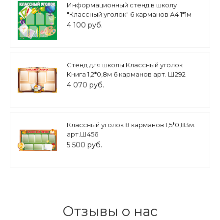
Информационный стенд в школу
"Классный уголок" 6 карманов А4 1*1м
арт.Ш1070
4 100 руб.
Стенд для школы Классный уголок
Книга 1,2*0,8м 6 карманов арт. Ш292
4 070 руб.
Классный уголок 8 карманов 1,5*0,83м.
арт.Ш456
5 500 руб.
Отзывы о нас