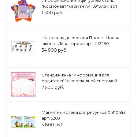
Информационный фигурный стенд
"Космонавт" карман А4, 59*57см. арт.
ДС1330
1 500 руб.
Настенная декорация Проект Новая
школа - Лица героев арт. Ш3290
34 900 руб.
Стенд-книжка "Информация для
родителей" с перекидной системой
розовый 0,5*0,5м 8 карманов А4 арт.
2 500 руб.
ДС1891
Магнитный стенд для рисунков 0,8*0,8м
арт. 5269
5 800 руб.