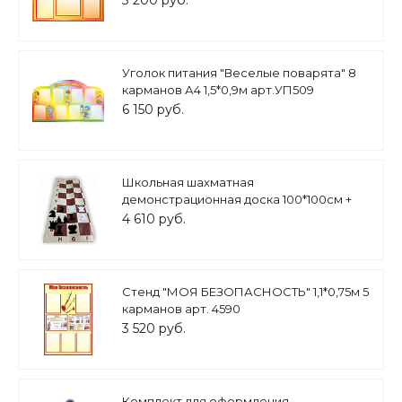
3 200 руб.
Уголок питания "Веселые поварята" 8
карманов А4 1,5*0,9м арт.УП509
6 150 руб.
Школьная шахматная
демонстрационная доска 100*100см +
шахматные фигуры арт. 4920
4 610 руб.
Стенд "МОЯ БЕЗОПАСНОСТЬ" 1,1*0,75м 5
карманов арт. 4590
3 520 руб.
Комплект для оформления