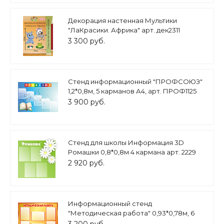
Декорация настенная Мультики
"ЛаКрасики. Африка" арт. дек2311
3 300 руб.
Стенд информационный "ПРОФСОЮЗ"
1,2*0,8м, 5 карманов А4, арт. ПРОФ1125
3 900 руб.
Стенд для школы Информация 3D
Ромашки 0,8*0,8м 4 кармана арт. 2229
2 920 руб.
Информационный стенд
"Методическая работа" 0,93*0,78м, 6
карманов А4, МЕТ1132