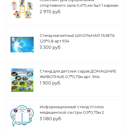
спортивного зала 0,4*0,4м 5шт 1 карман
А4 арт.СПОРТ383
2 970 руб.
Стенд магнитный ШКОЛЬНАЯ ГАЗЕТА
1,25*0,8 арт 934
3 300 руб.
Стенд для детских садов ДОМАШНИЕ
ЖИВОТНЫЕ 0,7*0,75м арт. 904
1 900 руб.
Информационный стенд Уголок
медицинской сестры 0,9*0,75м 2
кармана арт. 2981
3 080 руб.