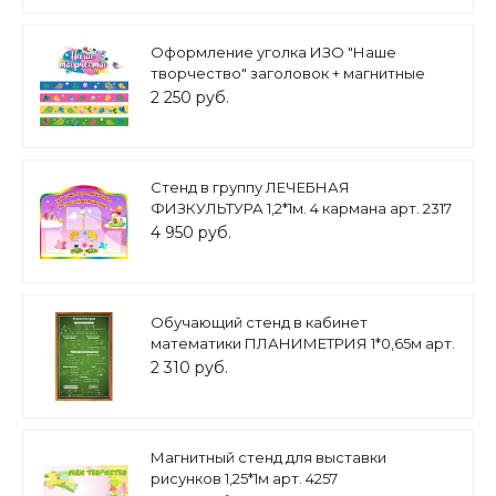
Оформление уголка ИЗО "Наше
творчество" заголовок + магнитные
ленты арт. МАГ1319
2 250 руб.
Cтенд в группу ЛЕЧЕБНАЯ
ФИЗКУЛЬТУРА 1,2*1м. 4 кармана арт. 2317
4 950 руб.
Обучающий стенд в кабинет
математики ПЛАНИМЕТРИЯ 1*0,65м арт.
3311
2 310 руб.
Магнитный стенд для выставки
рисунков 1,25*1м арт. 4257