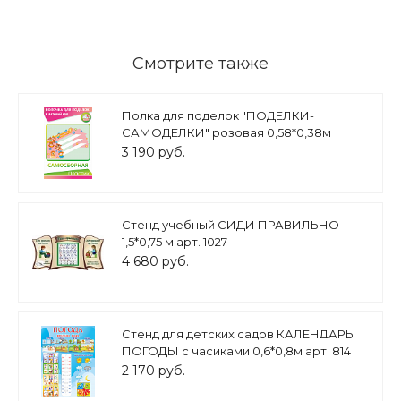
Смотрите также
Полка для поделок "ПОДЕЛКИ-
САМОДЕЛКИ" розовая 0,58*0,38м
арт.П570
3 190 руб.
Стенд учебный СИДИ ПРАВИЛЬНО
1,5*0,75 м арт. 1027
4 680 руб.
Стенд для детских садов КАЛЕНДАРЬ
ПОГОДЫ с часиками 0,6*0,8м арт. 814
2 170 руб.