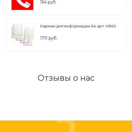
пожаре арт. 3107
154 руб.
Карман для информации А4 арт. К840
170 руб.
Отзывы о нас