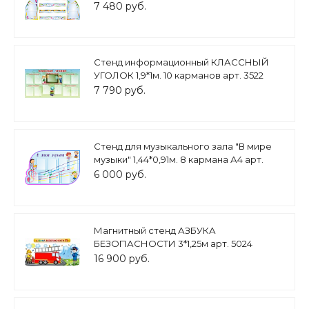
7 480 руб.
Стенд информационный КЛАССНЫЙ
УГОЛОК 1,9*1м. 10 карманов арт. 3522
7 790 руб.
Стенд для музыкального зала "В мире
музыки" 1,44*0,91м. 8 кармана А4 арт.
МС841
6 000 руб.
Магнитный стенд АЗБУКА
БЕЗОПАСНОСТИ 3*1,25м арт. 5024
16 900 руб.