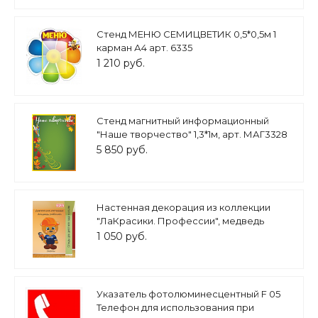
Стенд МЕНЮ СЕМИЦВЕТИК 0,5*0,5м 1
карман А4 арт. 6335
1 210 руб.
Стенд магнитный информационный
"Наше творчество" 1,3*1м, арт. МАГ3328
5 850 руб.
Настенная декорация из коллекции
"ЛаКрасики. Профессии", медведь
рабочий, арт. ДЕК3159
1 050 руб.
Указатель фотолюминесцентный F 05
Телефон для использования при