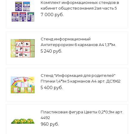
Комплект информационных стендов в
кабинет обществознания 2ая часть 5
штук арт.ОБ371_2
7 000 руб.
Стенд информационный
Антитерроризм 6 карманов А4 1,3*1м.
арт. 1272
5 240 руб.
Стенд "Информация для родителей"
Птички 1,4*1м 5 карманов А4 арт. ДС1962
5 400 руб.
Пластиковая фигура Цветы 0,2*0,9м арт.
4492
960 руб.