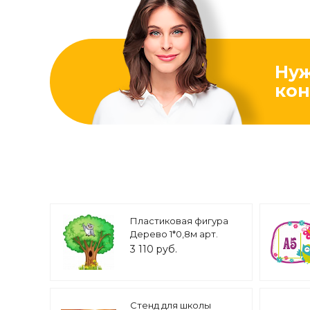
Ну
кон
Пластиковая фигура
Дерево 1*0,8м арт.
4483
3 110 руб.
Стенд для школы