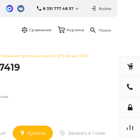
8 351 777 48 57
Войти
Сравнение
Корзина
Поиск
Название группы ассорти 0,12*0,3м арт. 7419
7419
ичии
шт.
Заказать в 1 клик
Купить