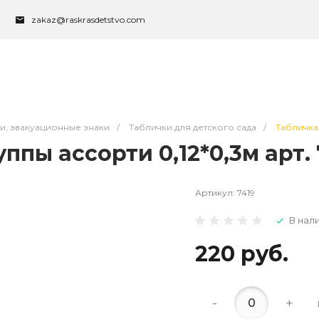
zakaz@raskrasdetstvo.com
ки, эвакуационные знаки
/
Таблички для детского сада
/
Табличка 
пы ассорти 0,12*0,3м арт. 
Артикул:
7419
В нал
220 руб.
-
+