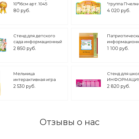
10*16см арт. 1045
"группа Пчелки
карманов 1,3*0
80 руб.
4 020 руб.
арт.ДС297
Стенд для детского
Патриотическ
сада информационный
информацион
фигурный "Розовые
стенд Наш край
2 850 руб.
1 100 руб.
цветы" 1*0,55м арт.
Курганская об
ДС1004
50х50см 2 кар
арт. П2295
Мельница
Стенд для шко
интерактивная игра
ИНФОРМАЦИЯ
для детей
РОДИТЕЛЕЙ 1,5*
2 530 руб.
2 820 руб.
кармана арт. 1
Отзывы о нас