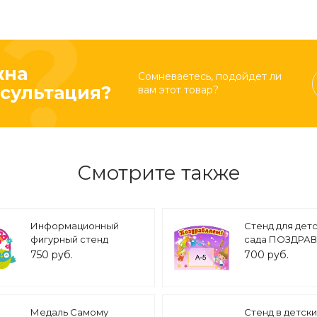
жна
Сомневаетесь, подойдет ли
сультация?
вам этот товар?
Смотрите также
Информационный
Стенд для дет
фигурный стенд
сада ПОЗДРА
"Совушка" карман А5
0,3*0,4м 1 карм
750 руб.
700 руб.
43*33см. арт. ДС1327_3
2128
Медаль Самому
Стенд в детски