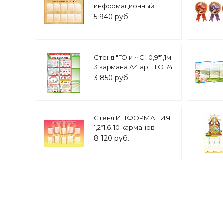
информационный
Подготовка к ОГЭ И
5 940 руб.
ЕГЭ 1,5х0,9м 10
карманов арт. С839
Стенд "ГО и ЧС" 0,9*1,1м
3 кармана А4 арт. ГО174
3 850 руб.
Стенд ИНФОРМАЦИЯ
1,2*1,6, 10 карманов
арт.733
8 120 руб.