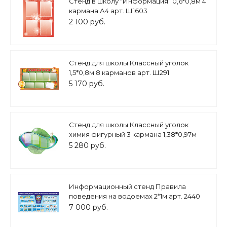
Стенд в школу "Информация" 0,6*0,8м 4
кармана А4 арт. Ш1603
2 100 руб.
Стенд для школы Классный уголок
1,5*0,8м 8 карманов арт. Ш291
5 170 руб.
Стенд для школы Классный уголок
химия фигурный 3 кармана 1,38*0,97м
арт.Ш449
5 280 руб.
Информационный стенд Правила
поведения на водоемах 2*1м арт. 2440
7 000 руб.