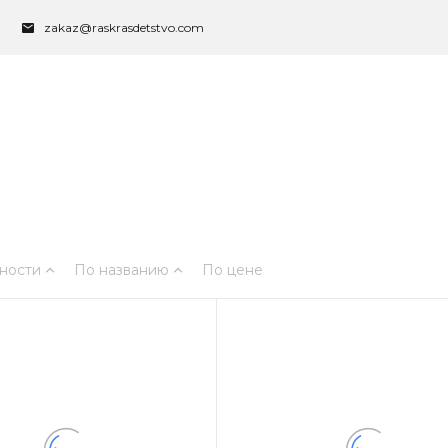
zakaz@raskrasdetstvo.com
ности
По названию
По цене