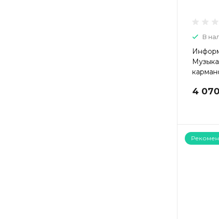
В на
Информ
Музыкал
кармано
4 070
Рекомен