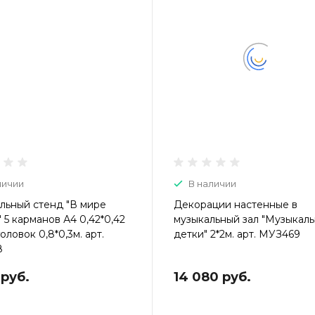
личии
В наличии
льный стенд "В мире
Декорации настенные в
 5 карманов А4 0,42*0,42
музыкальный зал "Музыкал
головок 0,8*0,3м. арт.
детки" 2*2м. арт. МУЗ469
8
 руб.
14 080 руб.