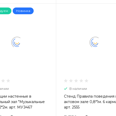
дуем
Новинка
личии
В наличии
ции настенные в
Стенд Правила поведения 
льный зал "Музыкальные
актовом зале 0,8*1м. 6 кар
2*2м. арт. МУЗ467
арт. 2555