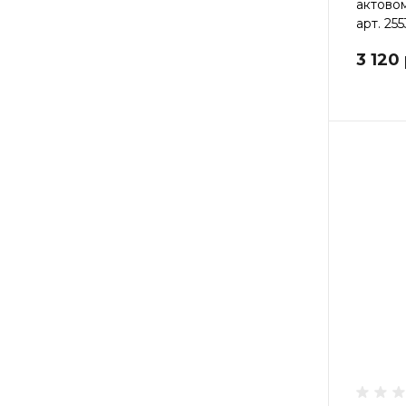
актовом
арт. 255
3 120