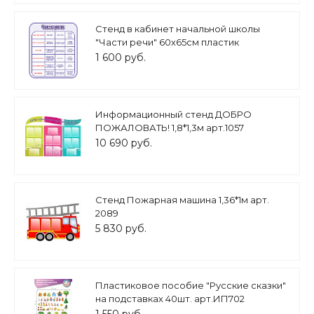
Стенд в кабинет начальной школы
"Части речи" 60х65см пластик
арт.Школа1393_2
1 600 руб.
Информационный стенд ДОБРО
ПОЖАЛОВАТЬ! 1,8*1,3м арт.1057
10 690 руб.
Стенд Пожарная машина 1,36*1м арт.
2089
5 830 руб.
Пластиковое пособие "Русские сказки"
на подставках 40шт. арт.ИП702