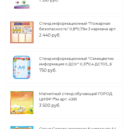
1 550 руб.
Стенд информационный "Пожарная
безопасность" 0,8*0,75м 3 кармана арт.
4798
2 440 руб.
Стенд информационный "Семицветик
информация о ДОУ" 0,31*0,4 ДС703_6
750 руб.
Магнитный стенд обучающий ГОРОД
ЦИФР 1*1м арт. 4381
3 500 руб.
Стенд Советы логопеда 6 карманов А4