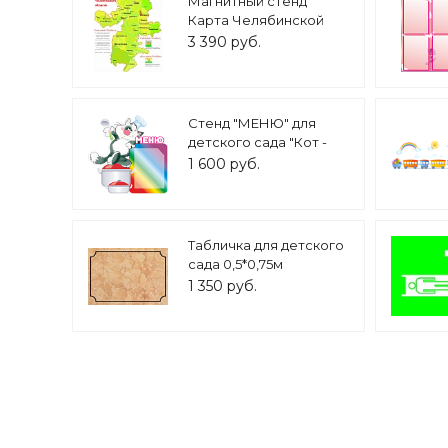
Магнитный стенд
Карта Челябинской
области 1,25*0,8м арт.
3 390 руб.
2611
Стенд "МЕНЮ" для
детского сада "Кот -
повар на кастрюлях"
1 600 руб.
фигурный 0,6*0,6м 1
карман А4 арт. М1149
Табличка для детского
сада 0,5*0,75м
ламинированная
1 350 руб.
ОБРАЗЕЦ ФОНА арт.
1909