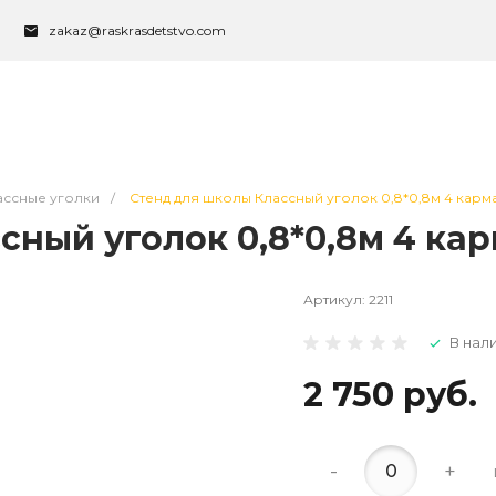
zakaz@raskrasdetstvo.com
ассные уголки
/
Стенд для школы Классный уголок 0,8*0,8м 4 карман
ный уголок 0,8*0,8м 4 карм
Артикул:
2211
В нал
2 750 руб.
-
+