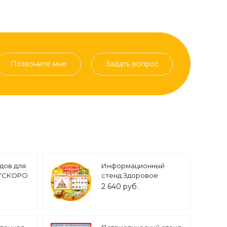
Позвоните мне
Задать вопрос
дов для
Информационный
 "СКОРО
стенд Здоровое
ЧИТАЕМ
питание 0,8*0,77м.
2 640 руб.
манов
арт.ЗП506
арт.ДС411