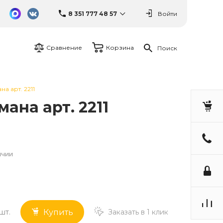
8 351 777 48 57
Войти
Сравнение
Корзина
Поиск
а арт. 2211
ана арт. 2211
ичии
шт.
Заказать в 1 клик
Купить