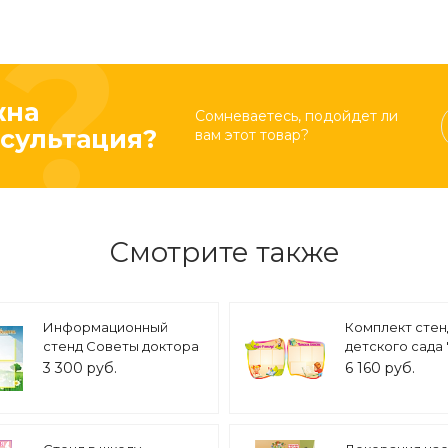
жна
Сомневаетесь, подойдет ли
сультация?
вам этот товар?
Смотрите также
Информационный
Комплект стен
стенд Советы доктора
детского сада
Айболита 1*0,8м 4
В ШКОЛУ" и "
3 300 руб.
6 160 руб.
кармана арт. 3020
ВМЕСТЕ" 7 кар
0,8*0,85м 2шт 