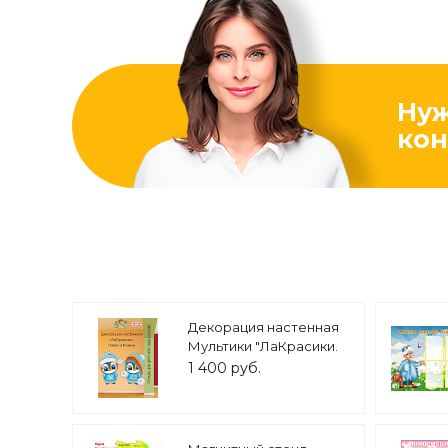
Ну
кон
Декорация настенная
Мультики "ЛаКрасики.
Пинги и Понги" арт.
1 400 руб.
дек3075