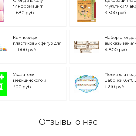
Стенд в школу
Декорация на
"Информация"
Мультики "ЛаК
розовый 0,52*0,7м 4
Пустыня" арт. 
1 680 руб.
3 300 руб.
кармана А4 арт. Ш1606
Композиция
Набор стендов
пластиковых фигур для
высказывания
оформления
кабинет истор
11 000 руб.
4 800 руб.
ПАРОВОЗИК арт.1239
0,9*0,3м 5 шт., 
Ш3235
Указатель
Полка для под
медицинского и
Бабочки 0,4*0,
санитарного
полочки арт. 4
300 руб.
1 210 руб.
назначения ЕС 02
Средства выноса
(эвакуации)
пораженных арт. 3140
Отзывы о нас