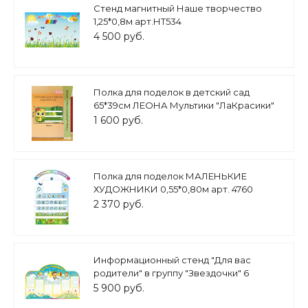
Стенд магнитный Наше творчество
1,25*0,8м арт.НТ534
4 500 руб.
Полка для поделок в детский сад
65*39см ЛЕОНА Мультики "ЛаКрасики"
арт. ПОД3507
1 600 руб.
Полка для поделок МАЛЕНЬКИЕ
ХУДОЖНИКИ 0,55*0,80м арт. 4760
2 370 руб.
Информационный стенд "Для вас
родители" в группу "Звездочки" 6
карманов А4 1,5*0,97м арт. ДС965
5 900 руб.