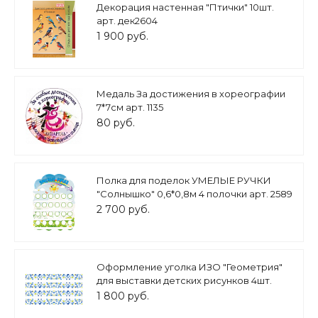
Декорация настенная "Птички" 10шт.
арт. дек2604
1 900 руб.
Медаль За достижения в хореографии
7*7см арт. 1135
80 руб.
Полка для поделок УМЕЛЫЕ РУЧКИ
"Солнышко" 0,6*0,8м 4 полочки арт. 2589
2 700 руб.
Оформление уголка ИЗО "Геометрия"
для выставки детских рисунков 4шт.
100*10 см арт. МАГ1761
1 800 руб.