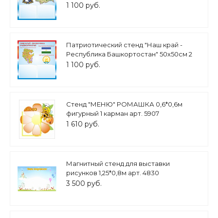
кармана А5 арт.П1278
1 100 руб.
Патриотический стенд "Наш край -
Республика Башкортостан" 50х50см 2
кармана А5 арт.П
1 100 руб.
Стенд "МЕНЮ" РОМАШКА 0,6*0,6м
фигурный 1 карман арт. 5907
1 610 руб.
Магнитный стенд для выставки
рисунков 1,25*0,8м арт. 4830
3 500 руб.