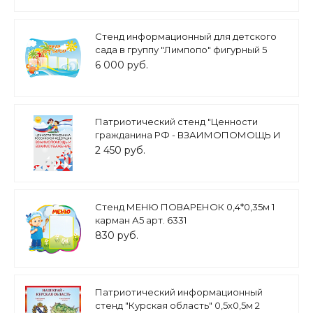
Стенд информационный для детского
сада в группу "Лимпопо" фигурный 5
карманов А4 1,4*1м арт. ДС1017
6 000 руб.
Патриотический стенд "Ценности
гражданина РФ - ВЗАИМОПОМОЩЬ И
ВЗАИМОУВАЖЕНИЕ" 0,7х1м арт. 2450_16
2 450 руб.
Стенд МЕНЮ ПОВАРЕНОК 0,4*0,35м 1
карман А5 арт. 6331
830 руб.
Патриотический информационный
стенд "Курская область" 0,5х0,5м 2