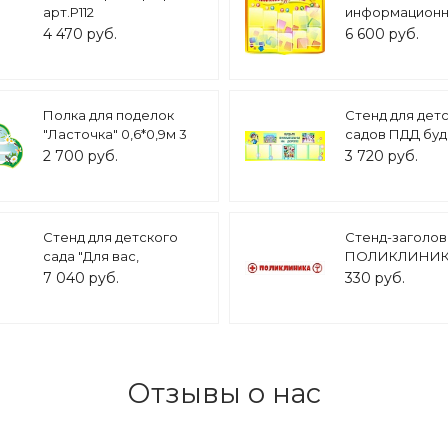
арт.Р112
информацион
ТЕРРИТОРИЯ 
4 470 руб.
6 600 руб.
1,3*1,1м. 10 кар
фигурный арт. 
Полка для поделок
Стенд для дет
"Ласточка" 0,6*0,9м 3
садов ПДД буд
полочки ПОД2537
внимательны н
2 700 руб.
3 720 руб.
дороге 1,5*0,6м
Стенд для детского
Стенд-заголов
сада "Для вас,
ПОЛИКЛИНИКА 
родители" в группу
м арт. 2691
7 040 руб.
330 руб.
"Васильки" 2*0,8м. 6
кармана арт. ДС544
Отзывы о нас