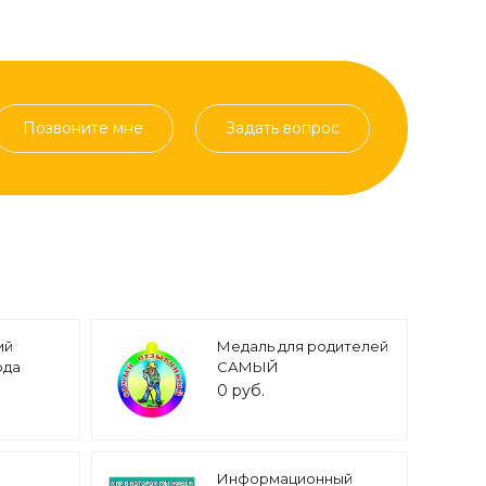
Позвоните мне
Задать вопрос
ий
Медаль для родителей
ода
САМЫЙ
лю
ОТЗЫВЧИВЫЙ арт.
0 руб.
,6*0,114.
3752
Информационный