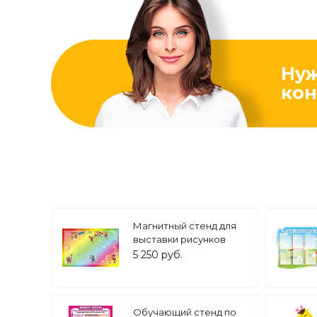
Ну
кон
Магнитный стенд для
выставки рисунков
1,5*1м арт. 4416
5 250 руб.
Обучающий стенд по