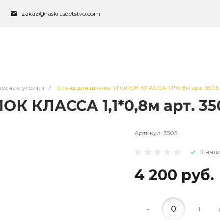
zakaz@raskrasdetstvo.com
ассные уголки
/
Стенд для школы УГОЛОК КЛАССА 1,1*0,8м арт. 3505
К КЛАССА 1,1*0,8м арт. 35
Артикул:
3505
В нал
4 200 руб.
-
+