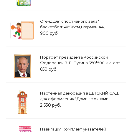
Стенд для спортивного зала"
баскетбол" 47*36см,1 карман А4,
арт.П1317
900 руб.
Портрет президента Российской
Федерации В. В. Путина 350*500 мм. арт.
П2265
650 руб.
Настенная декорация в ДЕТСКИЙ САД,
для оформления "Домик с окнами
большой" 500х1200 арт. Д271
2 530 руб.
Навигация Комплект указателей