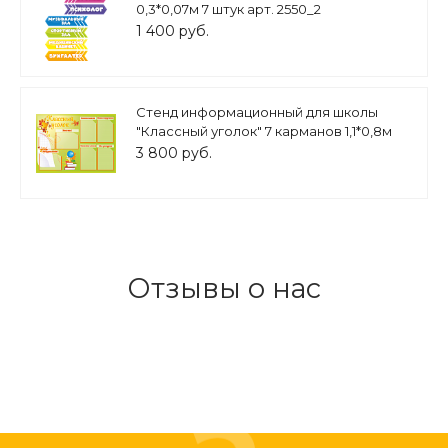
0,3*0,07м 7 штук арт. 2550_2
1 400 руб.
Стенд информационный для школы
"Классный уголок" 7 карманов 1,1*0,8м
арт. ШК446
3 800 руб.
Отзывы о нас