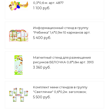
0,3*0,6 м. арт. 4877
1 100 руб.
Информационный стенд в группу
"Рябинка" 1,4*0,9м 10 карманов арт.
ДС1907
5 400 руб.
Магнитный стенд для размещения
рисунков БЕЛОЧКА 0,6*1,6м арт. 3913
3 360 руб.
Комплект мини стендов в группу
"Светлячки" 0,6*0,2м. заголовок;
0,35*0,5м. стенд 6 карманов А4
5 500 руб.
арт.ДС468