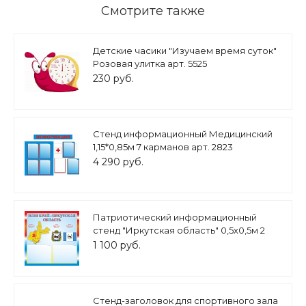
Смотрите также
Детские часики "Изучаем время суток"
Розовая улитка арт. 5525
230 руб.
Стенд информационный Медицинский
1,15*0,85м 7 карманов арт. 2823
4 290 руб.
Патриотический информационный
стенд "Иркутская область" 0,5х0,5м 2
кармана А5 арт.П1494
1 100 руб.
Стенд-заголовок для спортивного зала