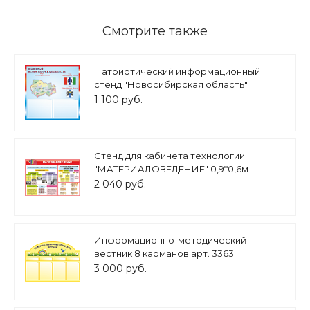
Смотрите также
Патриотический информационный
стенд "Новосибирская область"
0,5х0,5м 2 кармана А5 арт.П1305
1 100 руб.
Стенд для кабинета технологии
"МАТЕРИАЛОВЕДЕНИЕ" 0,9*0,6м
арт.2286
2 040 руб.
Информационно-методический
вестник 8 карманов арт. 3363
3 000 руб.