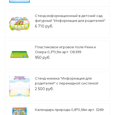
Стенд информационный в детский сад
фигурный "Информация для родителей"
7 карманов А4 1,5х1м. арт.ДС800
6 710 руб.
Пластиковое игровое поле Реки и
Озера 0,3*0,9м арт. ОБ399
950 руб.
Стенд-книжка "Информация для
родителей" с перекидной системой
голубой 0,5*0,5м 8 карманов А4 арт.
2 500 руб.
ДС1891
Календарь природы 0,8*0,56м арт. 3269