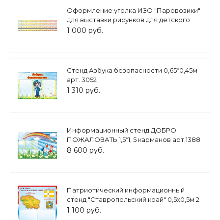
Оформление уголка ИЗО "Паровозики"
для выставки рисунков для детского
сада 4шт. 100*5 см арт. МАГ1593
1 000 руб.
Стенд Азбука безопасности 0,65*0,45м
арт. 3052
1 310 руб.
Информационный стенд ДОБРО
ПОЖАЛОВАТЬ 1,5*1, 5 карманов арт.1388
8 600 руб.
Патриотический информационный
стенд "Ставропольский край" 0,5х0,5м 2
кармана А5 арт. П1422
1 100 руб.