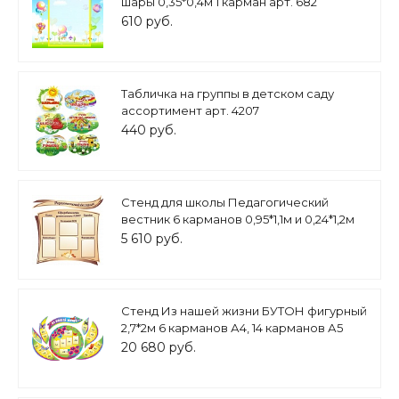
шары 0,35*0,4м 1 карман арт. 682
610 руб.
Табличка на группы в детском саду
ассортимент арт. 4207
440 руб.
Стенд для школы Педагогический
вестник 6 карманов 0,95*1,1м и 0,24*1,2м
арт.ШК502
5 610 руб.
Стенд Из нашей жизни БУТОН фигурный
2,7*2м 6 карманов А4, 14 карманов А5
арт.ДС392
20 680 руб.