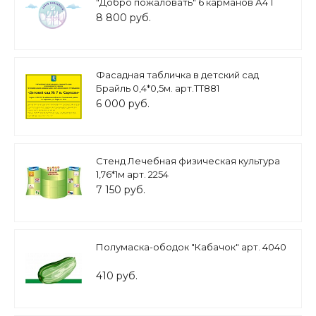
"Добро пожаловать" 6 карманов А4 1
карман А5 1,3*1,3м. облака 0,8*0,3м.
8 800 руб.
0,6*0,25 3 шт арт.ДС702
Фасадная табличка в детский сад
Брайль 0,4*0,5м. арт.ТТ881
6 000 руб.
Стенд Лечебная физическая культура
1,76*1м арт. 2254
7 150 руб.
Полумаска-ободок "Кабачок" арт. 4040
410 руб.