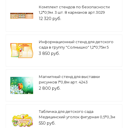
Комплект стендов по безопасности
1,2*0,9м. 3 шт. 8 карманов арт.3029
12 320 руб.
Информационный стенд для детского
сада в группу "Солнышко" 1,2*0,75м 5
карманов А4 арт.ДС1039
3 850 руб.
Магнитный стенд для выставки
рисунков 1*0,8м арт. 4243
2 800 руб.
Табличка для детского сада
Медицинский уголок фигурная 0,5*0,3м
арт. 7586
550 руб.