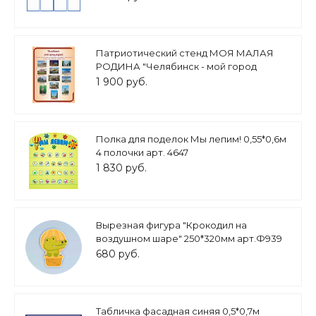
Патриотический стенд МОЯ МАЛАЯ
РОДИНА "Челябинск - мой город
родной" 0,6*0,8м арт. 5239
1 900 руб.
Полка для поделок Мы лепим! 0,55*0,6м
4 полочки арт. 4647
1 830 руб.
Вырезная фигура "Крокодил на
воздушном шаре" 250*320мм арт.Ф939
680 руб.
Табличка фасадная синяя 0,5*0,7м