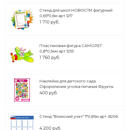
Стенд для школ НОВОСТИ фигурный
0,65*0,6м арт 1217
1 710 руб.
Пластиковая фигура САМОЛЕТ
0,8*0,54м арт.1255
1 760 руб.
Наклейки для детского сада
Оформление уголка питания Фрукты
0,4*0,5м арт.Н1654
400 руб.
Стенд "Воинский учет" 1*0,85м арт. В206
4 200 руб.