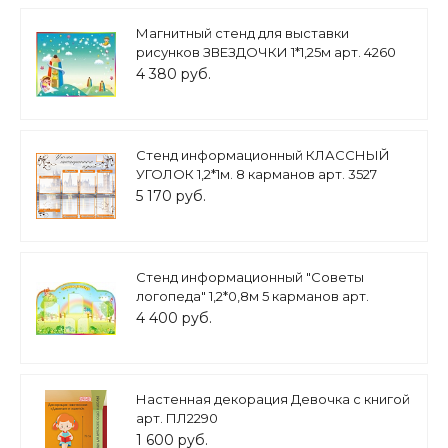
Магнитный стенд для выставки
рисунков ЗВЕЗДОЧКИ 1*1,25м арт. 4260
4 380 руб.
Стенд информационный КЛАССНЫЙ
УГОЛОК 1,2*1м. 8 карманов арт. 3527
5 170 руб.
Стенд информационный "Советы
логопеда" 1,2*0,8м 5 карманов арт.
СПЕЦ924
4 400 руб.
Настенная декорация Девочка с книгой
арт. ПЛ2290
1 600 руб.