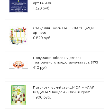
арт.ТАБ606
1 320 руб.
Стенд для школы НАШ КЛАСС 1,4*1,1м
арт 1745
6 820 руб.
Полумаска-ободок "Дед" для
театрального представления арт. 3775
410 руб.
Патриотический стенд МОЯ МАЛАЯ
РОДИНА "Наш дом - Южный Урал"
0,6*0,8м арт. 5231
1 900 руб.