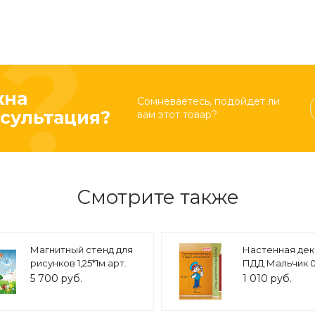
жна
Сомневаетесь, подойдет ли
сультация?
вам этот товар?
Смотрите также
Магнитный стенд для
Настенная де
рисунков 1,25*1м арт.
ПДД Мальчик 0,
5147
арт.2041
5 700 руб.
1 010 руб.