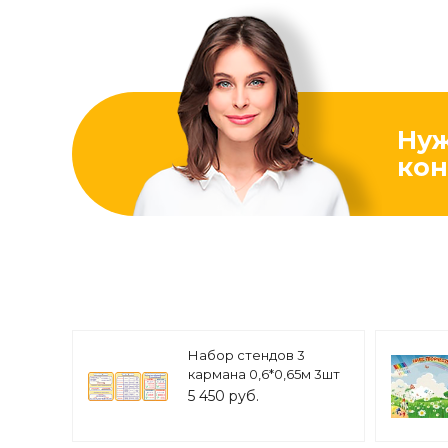
Ну
кон
Набор стендов 3
кармана 0,6*0,65м 3шт
арт.КЛ620
5 450 руб.