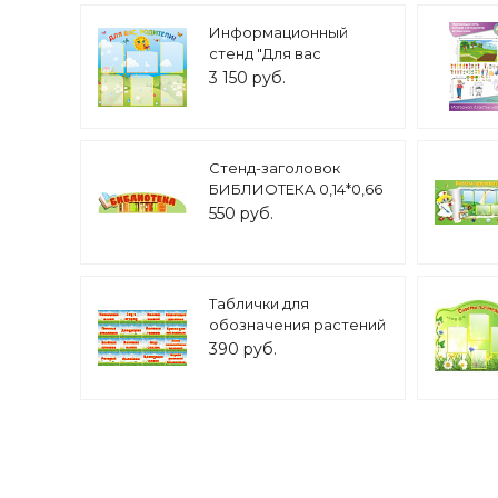
Информационный
стенд "Для вас
родители" 0,9*0,8м.
3 150 руб.
Арт. ДС1301
Стенд-заголовок
БИБЛИОТЕКА 0,14*0,66
м арт. 2688
550 руб.
Таблички для
обозначения растений
в саду "ЭКОТРОПА"
390 руб.
арт Т361