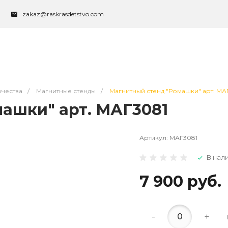
zakaz@raskrasdetstvo.com
чества
/
Магнитные стенды
/
Магнитный стенд "Ромашки" арт. МА
ашки" арт. МАГ3081
Артикул:
МАГ3081
В нал
7 900 руб.
-
+