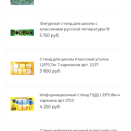
Фигурный стенд для школы с
классиками русской литературы 19
века, 2*0,6м арт. 1353
5 150 руб.
Стенд для школы Классный уголок
1,25*0,7м. 7 карманов арт. 2337
3 850 руб.
Информационный стенд ПДД 1,35*0,8м 4
кармана арт 2723
4 250 руб.
Стенд информационный в детский сад