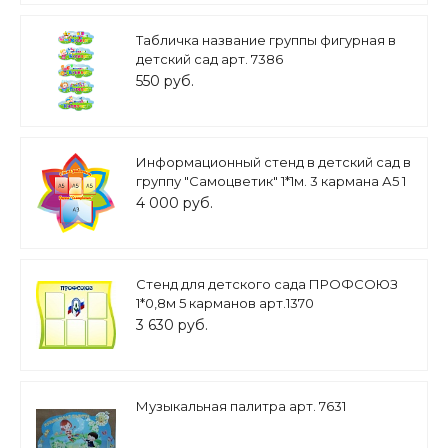
Табличка название группы фигурная в
детский сад арт. 7386
550 руб.
Информационный стенд в детский сад в
группу "Самоцветик" 1*1м. 3 кармана А5 1
карман А3 арт. ДС1049
4 000 руб.
Стенд для детского сада ПРОФСОЮЗ
1*0,8м 5 карманов арт.1370
3 630 руб.
Музыкальная палитра арт. 7631