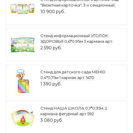
"Визитная карточка", 3-х секционный,
арт. ДС3279
10 900 руб.
Стенд информационный УГОЛОК
ЗДОРОВЬЯ 0,6*0,95м 3 кармана арт.
2703
2 590 руб.
Стенд для детского сада МЕНЮ
0,4*0,75м 1 карман арт. 1470
1 390 руб.
Стенд НАША ШКОЛА 0,7*0,95м. 2
кармана фигурный арт 592
3 080 руб.