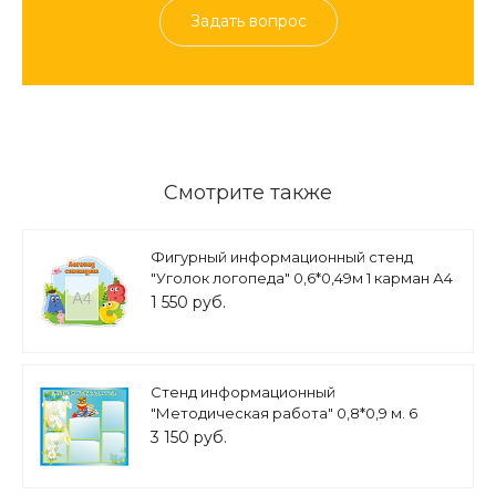
Задать вопрос
Смотрите также
Фигурный информационный стенд
"Уголок логопеда" 0,6*0,49м 1 карман А4
арт. ЛГ1806
1 550 руб.
Стенд информационный
"Методическая работа" 0,8*0,9 м. 6
карманов арт. МЕТ866
3 150 руб.