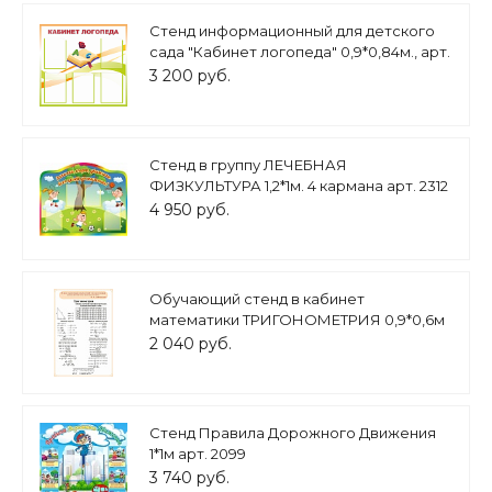
Стенд информационный для детского
сада "Кабинет логопеда" 0,9*0,84м., арт.
3288
3 200 руб.
Cтенд в группу ЛЕЧЕБНАЯ
ФИЗКУЛЬТУРА 1,2*1м. 4 кармана арт. 2312
4 950 руб.
Обучающий стенд в кабинет
математики ТРИГОНОМЕТРИЯ 0,9*0,6м
арт. 3197
2 040 руб.
Стенд Правила Дорожного Движения
1*1м арт. 2099
3 740 руб.