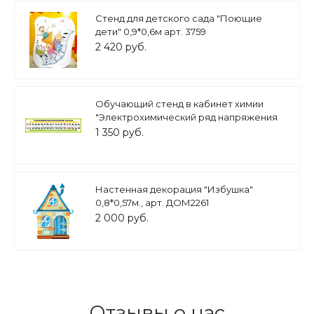
Стенд для детского сада "Поющие
дети" 0,9*0,6м арт. 3759
2 420 руб.
Обучающий стенд в кабинет химии
"Электрохимический ряд напряжения
металлов" 1,2*0,3м арт. 3724
1 350 руб.
Настенная декорация "Избушка"
0,8*0,57м., арт. ДОМ2261
2 000 руб.
Отзывы о нас