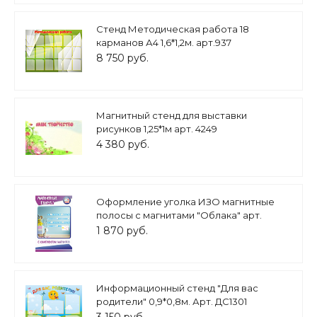
Стенд Методическая работа 18
карманов А4 1,6*1,2м. арт.937
8 750 руб.
Магнитный стенд для выставки
рисунков 1,25*1м арт. 4249
4 380 руб.
Оформление уголка ИЗО магнитные
полосы с магнитами "Облака" арт.
МГ701
1 870 руб.
Информационный стенд "Для вас
родители" 0,9*0,8м. Арт. ДС1301