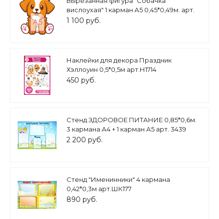
Вырезанная фигура "Собачка
вислоухая" 1 карман А5 0,45*0,49м. арт.
ДС1351
1 100 руб.
Наклейки для декора Праздник
Хэллоуин 0,5*0,5м арт.Н1714
450 руб.
Стенд ЗДОРОВОЕ ПИТАНИЕ 0,85*0,6м.
3 кармана А4 + 1 карман А5 арт. 3439
2 200 руб.
Стенд "Именинники" 4 кармана
0,42*0,3м арт.ШК177
890 руб.