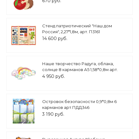
670 руб.
Стенд патриотический "Наш дом
Россия", 2,27*1,8м, арт. П3161
14 600 руб.
Наше творчество Радуга, облака,
солнце 8 карманов А5 1,58*0,8м арт.
НТ394
4 950 руб.
Островок безопасности 0,9*0,8м 6
карманов арт.ПДД346
3 190 руб.