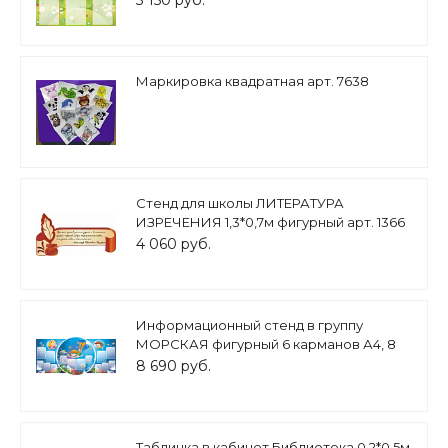
3 150 руб.
Маркировка квадратная арт. 7638
Стенд для школы ЛИТЕРАТУРА
ИЗРЕЧЕНИЯ 1,3*0,7м фигурный арт. 1366
4 060 руб.
Информационный стенд в группу
МОРСКАЯ фигурный 6 карманов А4, 8
каналов А5 2,1*1м. арт.ДС549
8 690 руб.
Табличка в кабинет Библиотека 0,2*0,5м