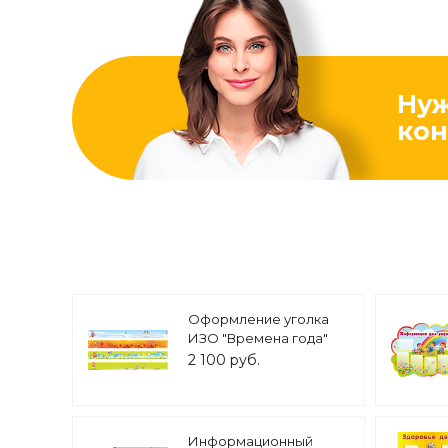
Ну
кон
Оформление уголка
ИЗО "Времена года"
для выставки рисунков
2 100 руб.
для детского сада 4шт.
1*0,15 арт. МАГ1203
Информационный