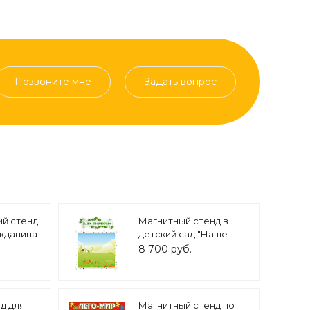
Позвоните мне
Задать вопрос
й стенд
Магнитный стенд в
жданина
детский сад "Наше
творчество" для
8 700 руб.
ОЩЬ И
выставки рисунков в
ЕНИЕ"
группу "Березка" арт.
0_16
МАГ1114
д для
Магнитный стенд по