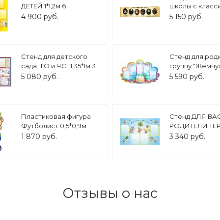
ДЕТЕЙ 1*1,2м 6
школы с класс
карманов арт. 746
русской литер
4 900 руб.
5 150 руб.
века, 2*0,6м арт
Стенд для детского
Стенд для род
сада "ГО и ЧС" 1,35*1м 3
группу "Жемчу
кармана арт. 4201
фигурный 1,4*0,
5 080 руб.
5 590 руб.
карманов арт.2
Пластиковая фигура
Стенд ДЛЯ ВАС
Футболист 0,5*0,9м
РОДИТЕЛИ ТЕ
арт.459
1,1*0,75м 4 карм
1 870 руб.
3 340 руб.
714
Отзывы о нас