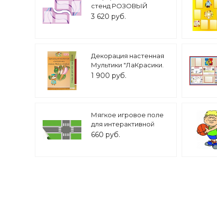
стенд РОЗОВЫЙ
1,1*0,68м 4 кармана А4
3 620 руб.
арт. ИН1281
Декорация настенная
Мультики "ЛаКрасики.
Лейла, Майли и Сайли"
1 900 руб.
арт. Дек3407
Мягкое игровое поле
для интерактивной
игры "Правила
660 руб.
дорожного движения"
арт.ПДД703