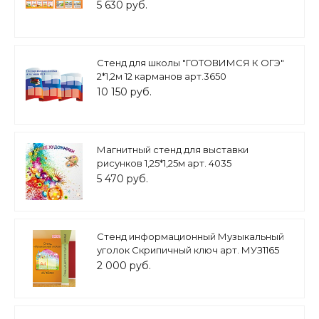
БЕЗОПАСНОСТИ 1*0,8м. 2 шт арт.3493
5 630 руб.
Стенд для школы "ГОТОВИМСЯ К ОГЭ"
2*1,2м 12 карманов арт.3650
10 150 руб.
Магнитный стенд для выставки
рисунков 1,25*1,25м арт. 4035
5 470 руб.
Стенд информационный Музыкальный
уголок Скрипичный ключ арт. МУЗ1165
2 000 руб.