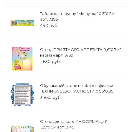
Табличка в группу "Мишутка" 0,5*0,2м
арт. 7395
440 руб.
Стенд ПРИЯТНОГО АППЕТИТА 0,6*0,7м 1
карман арт. 5739
1 630 руб.
Обучающий стенд в кабинет физики
ТЕХНИКА БЕЗОПАСНОСТИ 0,95*0,95
арт. 3232
3 850 руб.
Стенд для школы ИНФОРМАЦИЯ
1,25*0,5м арт. 3145