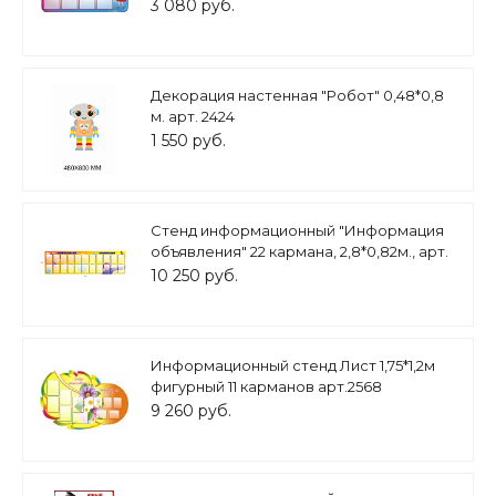
3 080 руб.
Декорация настенная "Робот" 0,48*0,8
м. арт. 2424
1 550 руб.
Стенд информационный "Информация
объявления" 22 кармана, 2,8*0,82м., арт.
3265
10 250 руб.
Информационный стенд Лист 1,75*1,2м
фигурный 11 карманов арт.2568
9 260 руб.