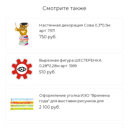
Смотрите также
Настенная декорация Сова 0,3*0,5м
арт. 7571
750 руб.
Вырезная фигура ШЕСТЕРЕНКА
0,28*0,28м арт. 5169
510 руб.
Оформление уголка ИЗО "Времена
года" для выставки рисунков для
детского сада 4шт. 1*0,15 арт. МАГ1203
2 100 руб.