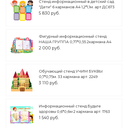
Стенд информационный в детский сад
"Дети" 6 карманов А4 1,2*1,1м. арт.ДС673
5 830 руб.
Фигурный информационный стенд
НАША ГРУППА 0,77*0,55 2кармана А4
арт. 2520
2 000 руб.
Обучающий стенд УЧИМ БУКВЫ
0,7*0,75м. 33 кармана арт. 2249
3 110 руб.
Информационный стенд Будьте
здоровы 0,6*0,6м 2 кармана арт. 1763
1 540 руб.