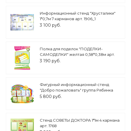
Информационный стенд "Хрусталики"
1*0,7м 7 карманов арт. 1906_1
3 100 руб.
Полка для поделок "ПОДЕЛКИ-
САМОДЕЛКИ" желтая 0,58*0,38м арт.
П567
3 190 руб.
Фигурный информационный стенд
"Добро пожаловать" группа Рябинка
1,25*1,02м 7 карманов А4 арт. ДС1908
5 800 руб.
Стенд СОВЕТЫ ДОКТОРА 1*1м 4 кармана
арт. 1768