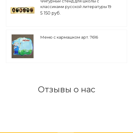
Фигурный стенд для школы с
классиками русской литературы 19
века, 2*0,6м арт. 1351
5 150 руб.
Меню с кармашком арт. 7616
Отзывы о нас