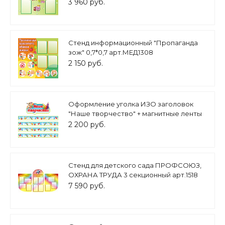
3 960 руб.
Стенд информационный "Пропаганда
зож" 0,7*0,7 арт.МЕД1308
2 150 руб.
Оформление уголка ИЗО заголовок
"Наше творчество" + магнитные ленты
арт.МАГ1186
2 200 руб.
Стенд для детского сада ПРОФСОЮЗ,
ОХРАНА ТРУДА 3 секционный арт.1518
7 590 руб.