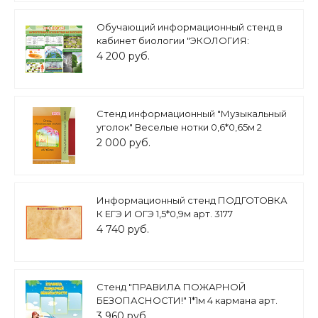
Обучающий информационный стенд в
кабинет биологии "ЭКОЛОГИЯ:
антропогенное воздействие на
4 200 руб.
биосферу" 1,2*1м. арт.Ш1291
Стенд информационный "Музыкальный
уголок" Веселые нотки 0,6*0,65м 2
кармана А4 арт. МУЗ1164
2 000 руб.
Информационный стенд ПОДГОТОВКА
К ЕГЭ И ОГЭ 1,5*0,9м арт. 3177
4 740 руб.
Стенд "ПРАВИЛА ПОЖАРНОЙ
БЕЗОПАСНОСТИ!" 1*1м 4 кармана арт.
4297
3 960 руб.