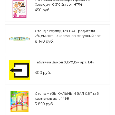
Хэллоуин 0,5*0,5м арт.Н1714
450 руб.
Стенд в группу Для ВАС, родители
2*0,6м 2шт. 10 карманов фигурный арт.
2866
8 140 руб.
Табличка Выход 0,15*0,15м арт. 1914
300 руб.
Стенд МУЗЫКАЛЬНЫЙ ЗАЛ 0,9*1 м 6
карманов арт. 4498
3 850 руб.