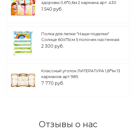
здоровы 0,6*0,6м 2 кармана арт. 430
1 540 руб.
Полка для лепки "Наши поделки"
Солнце 60х75см 5 полочек настенная
арт. ПОД2541
2 300 руб.
Классный уголок ЛИТЕРАТУРА 1,8*1м 13
карманов арт 985
7 770 руб.
Отзывы о нас