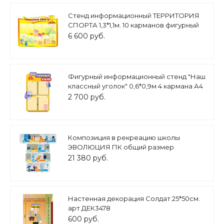
Стенд информационный ТЕРРИТОРИЯ
СПОРТА 1,3*1,1м. 10 карманов фигурный
арт. 2867
6 600 руб.
Фигурный информационный стенд "Наш
классный уголок" 0,6*0,9м 4 кармана А4
арт. Ш1594
2 700 руб.
Композиция в рекреацию школы
ЭВОЛЮЦИЯ ПК общий размер
композиции 8,6*0,7м арт. 3628
21 380 руб.
Настенная декорация Солдат 25*50см.
арт ДЕК3478
600 руб.