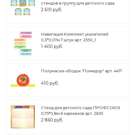
стендов в группу для детского сада
"Радуга" 5шт 4 кармана арт. ДС1014
2 610 руб.
Навигация Комплект указателей
0,3*0,07м 7 штук арт. 2550_1
1 400 руб.
Полумаска-ободок "Помидор" арт. 4471
410 руб.
Стенд для детского сада ПРОФСОЮЗ
0,75*0,8м 6 карманов арт. 2635
2 860 руб.