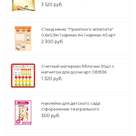
3 520 руб.
Стенд меню "Приятного аппетита"
0,6х0,9м 1 карман А4 1 карман А5 арт.
2535
2 300 руб.
Счетный материал Яблочки 30шт с
магнитом для доски арт.ОБ1936
1 320 руб.
Наклейки для детского сада
Оформление театрального
музыкального уголка Музыкальный
300 руб.
кабинет 0,5*0,32м арт.Н1641