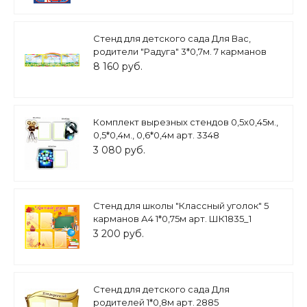
Стенд для детского сада Для Вас,
родители "Радуга" 3*0,7м. 7 карманов
арт.3392
8 160 руб.
Комплект вырезных стендов 0,5х0,45м.,
0,5*0,4м., 0,6*0,4м арт. 3348
3 080 руб.
Стенд для школы "Классный уголок" 5
карманов А4 1*0,75м арт. ШК1835_1
3 200 руб.
Стенд для детского сада Для
родителей 1*0,8м арт. 2885