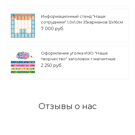
Информационный стенд "Наши
сотрудники" 1,0х1,0м 35карманов 12х16см
арт. 2452
7 000 руб.
Оформление уголка ИЗО "Наше
творчество" заголовок + магнитные
ленты арт. МАГ1319
2 250 руб.
Отзывы о нас