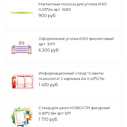
Магнитные полосы для уголка ИЗО
0,05*2м арт. 5283
900 руб.
Оформление уголка ИЗО фиолетовый
арт. 3071
6 200 руб.
Информационный стенд "Советы
психолога" 2 кармана А4 0,45*0,7м
арт.Л455
1 430 руб.
Стенд для школ НОВОСТИ фигурный
0,65*0,6м арт 1217
1 710 руб.