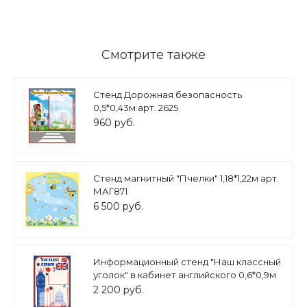
Смотрите также
Стенд Дорожная безопасность
0,5*0,43м арт. 2625
960 руб.
Стенд магнитный "Пчелки" 1,18*1,22м арт.
МАГ871
6 500 руб.
Информационный стенд "Наш классный
уголок" в кабинет английского 0,6*0,9м
с карманми арт. Ш1596
2 200 руб.