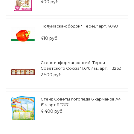
животные 0,4*0,5м арт.Н1710
400 руб.
Полумаска-ободок "Перец" арт. 4048
410 руб.
Стенд информационный "Герои
Советского Союза" 1,6*0,4м., арт. П3262
2 500 руб.
Стенд Советы логопеда 6 карманов А4
1*1м арт.ЛГ707
4 400 руб.