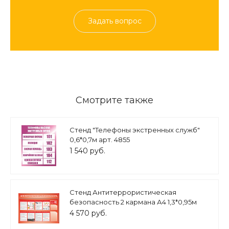
Задать вопрос
Смотрите также
Стенд "Телефоны экстренных служб"
0,6*0,7м арт. 4855
1 540 руб.
Стенд Антитеррористическая
безопасность 2 кармана А4 1,3*0,95м
арт. АН559
4 570 руб.