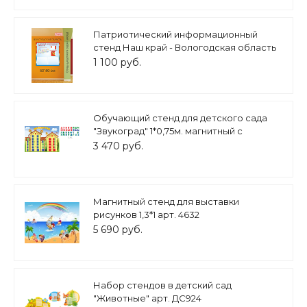
Патриотический информационный
стенд Наш край - Вологодская область
50х50см 2 кармана А5 арт. П2280
1 100 руб.
Обучающий стенд для детского сада
"Звукоград" 1*0,75м. магнитный с
магнитными буквами арт.3543
3 470 руб.
Магнитный стенд для выставки
рисунков 1,3*1 арт. 4632
5 690 руб.
Набор стендов в детский сад
"Животные" арт. ДС924