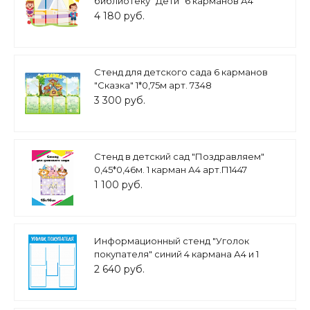
библиотеку "Дети" 6 карманов А4
1,2*0,78м арт.БИБ670
4 180 руб.
Стенд для детского сада 6 карманов
"Сказка" 1*0,75м арт. 7348
3 300 руб.
Стенд в детский сад "Поздравляем"
0,45*0,46м. 1 карман А4 арт.П1447
1 100 руб.
Информационный стенд "Уголок
покупателя" синий 4 кармана А4 и 1
карман А5 0,7*0,85м арт.ПОТР742
2 640 руб.