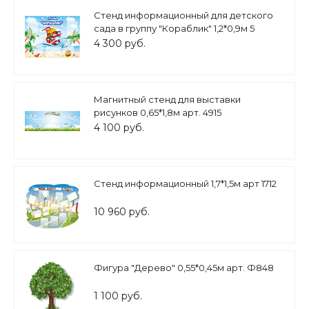
Стенд информационный для детского
сада в группу "Кораблик" 1,2*0,9м 5
карманов А4 арт. ДС1000
4 300 руб.
Магнитный стенд для выставки
рисунков 0,65*1,8м арт. 4915
4 100 руб.
Стенд информационный 1,7*1,5м арт 1712
10 960 руб.
Фигура "Дерево" 0,55*0,45м арт. Ф848
1 100 руб.