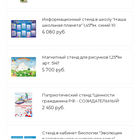
Информационный стенд в школу "Наша
школьная планета" 1,45*1м. синий 10
карманов А4 арт.И1068
6 080 руб.
Магнитный стенд для рисунков 1,25*1м
арт. 5147
5 700 руб.
Патриотический стенд "Ценности
гражданина РФ - СОЗИДАТЕЛЬНЫЙ
ТРУД" 0,7х1м арт. 2450_11
2 450 руб.
Стенд в кабинет биологии "Эволюция
растительного и животного мира"