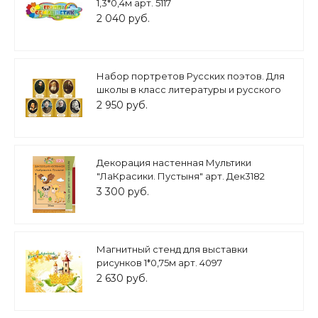
1,3*0,4м арт. 5117
2 040 руб.
Набор портретов Русских поэтов. Для
школы в класс литературы и русского
языка. 0,3*0,4 м. 7 шт. Арт. Ш1223
2 950 руб.
Декорация настенная Мультики
"ЛаКрасики. Пустыня" арт. Дек3182
3 300 руб.
Магнитный стенд для выставки
рисунков 1*0,75м арт. 4097
2 630 руб.