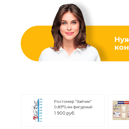
Ну
кон
Ростомер "Зайчик"
0,85*0,4м фигурный
арт. Р108
1 900 руб.