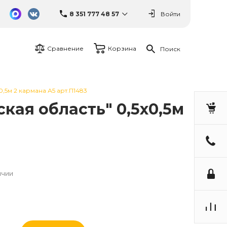
8 351 777 48 57
Войти
Сравнение
Корзина
Поиск
5м 2 кармана А5 арт.П1483
ая область" 0,5х0,5м
ичии