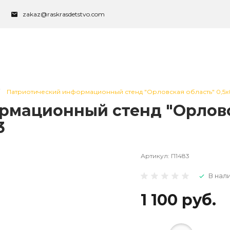
zakaz@raskrasdetstvo.com
Патриотический информационный стенд "Орловская область" 0,5х0,
мационный стенд "Орловск
3
Артикул:
П1483
В нал
1 100 руб.