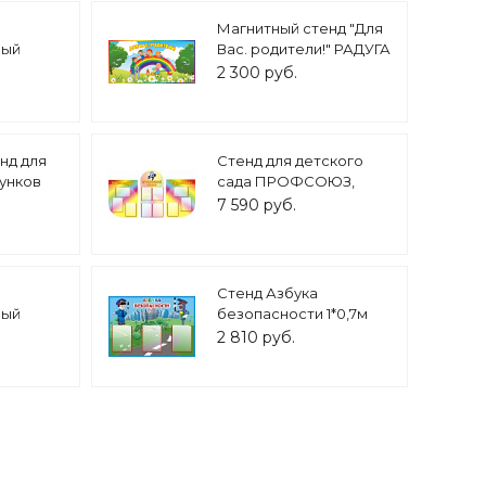
Магнитный стенд "Для
ный
Вас. родители!" РАДУГА
дка" 2
1*0,5м арт.МГ677
2 300 руб.
*0,8м.
нд для
Стенд для детского
унков
сада ПРОФСОЮЗ,
4м. арт.
ОХРАНА ТРУДА 3
7 590 руб.
секционный арт.1517
Стенд Азбука
ный
безопасности 1*0,7м
РТОЧКА
арт. 3289
2 810 руб.
 4
1