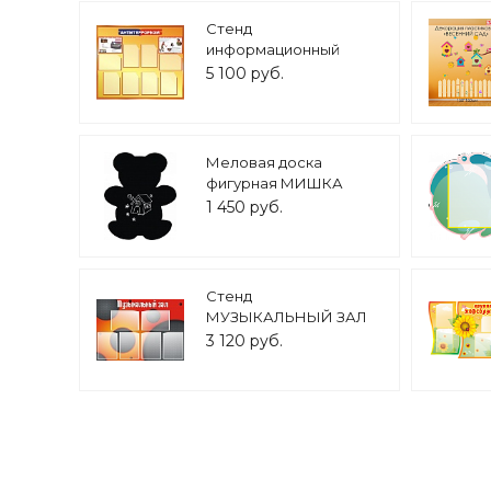
Стенд
информационный
"Антитерроризм" 1,2*1м
5 100 руб.
арт. 4792
Меловая доска
фигурная МИШКА
60*50см арт. 2387
1 450 руб.
Стенд
МУЗЫКАЛЬНЫЙ ЗАЛ
1*0,7м 6 карманов А4
3 120 руб.
арт. 6682