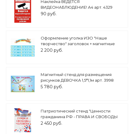
Наклейка ВЕДЕТСЯ
ВИДЕОНАБЛЮДЕНИЕ! А4 арт. 4329
90 руб.
Оформление уголка ИЗО "Наше
творчество" заголовок + магнитные
ленты арт.МАГ1237
2 200 руб.
Магнитный стенд для размещения
рисунков ДЕВОЧКА 1,5*1,1м арт. 3998
5 780 руб.
Патриотический стенд "Ценности
гражданина РФ - ПРАВА И СВОБОДЫ
ЧЕЛОВЕКА" 0,7х1м арт. 2450_6
2 450 руб.