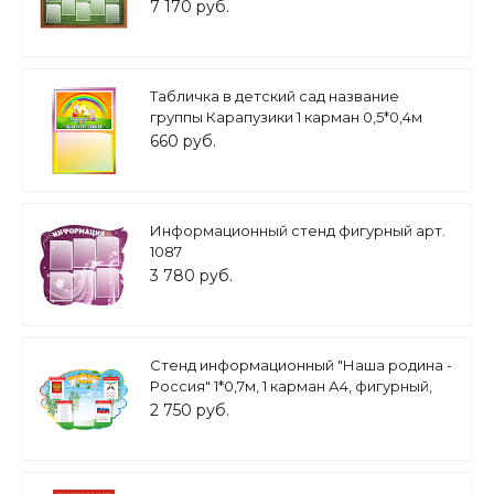
7 170 руб.
Табличка в детский сад название
группы Карапузики 1 карман 0,5*0,4м
арт. 7427
660 руб.
Информационный стенд фигурный арт.
1087
3 780 руб.
Стенд информационный "Наша родина -
Россия" 1*0,7м, 1 карман А4, фигурный,
арт. П1123
2 750 руб.