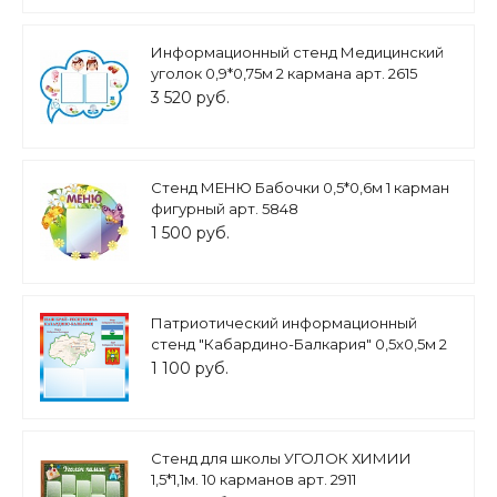
Информационный стенд Медицинский
уголок 0,9*0,75м 2 кармана арт. 2615
3 520 руб.
Стенд МЕНЮ Бабочки 0,5*0,6м 1 карман
фигурный арт. 5848
1 500 руб.
Патриотический информационный
стенд "Кабардино-Балкария" 0,5х0,5м 2
кармана А5 арт.П1484
1 100 руб.
Стенд для школы УГОЛОК ХИМИИ
1,5*1,1м. 10 карманов арт. 2911