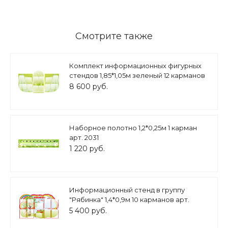
Смотрите также
Комплект информационных фигурных
стендов 1,85*1,05м зеленый 12 карманов
А4 арт. ИНФ417
8 600 руб.
Наборное полотно 1,2*0,25м 1 карман
арт. 2031
1 220 руб.
Информационный стенд в группу
"Рябинка" 1,4*0,9м 10 карманов арт.
ДС1907
5 400 руб.