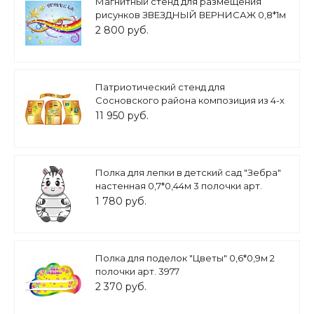
Магнитный стенд для размещения
рисунков ЗВЕЗДНЫЙ ВЕРНИСАЖ 0,8*1м
арт. 3980
2 800 руб.
Патриотический стенд для
Сосновского района композиция из 4-х
частей арт. 5032
11 950 руб.
Полка для лепки в детский сад "Зебра"
настенная 0,7*0,44м 3 полочки арт.
П1433
1 780 руб.
Полка для поделок "Цветы" 0,6*0,9м 2
полочки арт. 3977
2 370 руб.