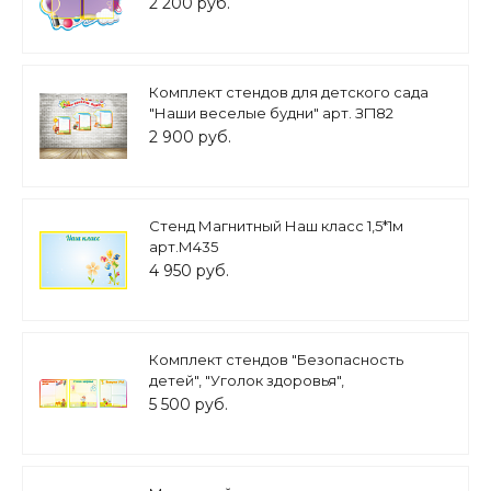
фигурный 70х60см 2 кармана А4
2 200 руб.
арт.Ш1320
Комплект стендов для детского сада
"Наши веселые будни" арт. ЗГ182
2 900 руб.
Стенд Магнитный Наш класс 1,5*1м
арт.М435
4 950 руб.
Комплект стендов "Безопасность
детей", "Уголок здоровья",
"ФизкультУРА" 0,65*0,65м 9 карманов А4
5 500 руб.
арт.Б501