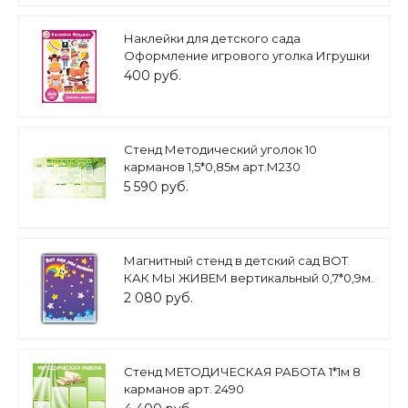
Наклейки для детского сада
Оформление игрового уголка Игрушки
0,4*0,5м арт.Н1890
400 руб.
Стенд Методический уголок 10
карманов 1,5*0,85м арт.М230
5 590 руб.
Магнитный стенд в детский сад ВОТ
КАК МЫ ЖИВЕМ вертикальный 0,7*0,9м.
МГ302
2 080 руб.
Стенд МЕТОДИЧЕСКАЯ РАБОТА 1*1м 8
карманов арт. 2490