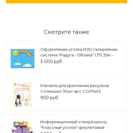
Смотрите также
Оформление уголка ИЗО галерейная
система "Радуга - Облака" 1,1*0,35м. -
1шт., 0,4*0,15м., 0,5*0,2м. Арт П1265
3 000 руб.
Магниты для крепления рисунков
Солнышко 30шт арт. СОЛ1443
900 руб.
Информационный стенд в школу
"Классный уголок" фиолетовый