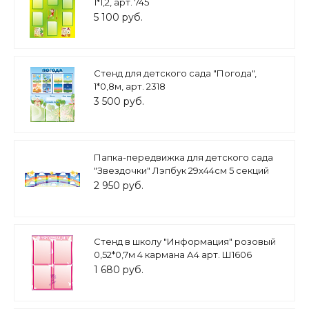
1*1,2, арт. 745
5 100 руб.
Стенд для детского сада "Погода",
1*0,8м, арт. 2318
3 500 руб.
Папка-передвижка для детского сада
"Звездочки" Лэпбук 29х44см 5 секций
арт. ЛП1972
2 950 руб.
Стенд в школу "Информация" розовый
0,52*0,7м 4 кармана А4 арт. Ш1606
1 680 руб.