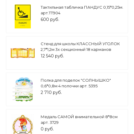
Тактильная табличка ПАНДУС 0,15*0,25м.
арт.ТТ904
600 руб.
Стенд для школы КЛАССНЫЙ УГОЛОК
2,7*1,2м 3х секционный 18 карманов
фигурный арт 3582
12 540 руб.
Полка для поделок "СОЛНЫШКО"
0,6*0,8м 4 полочки арт. 5395
2 710 руб.
Медаль САМОЙ внимательной 8*8см
арт. 3729
0 руб.