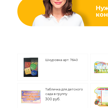
Ну
кон
Шнуровка арт. 7640
Табличка для детского
сада в группу
"Звёздочки" 30*20см
300 руб.
арт. т391