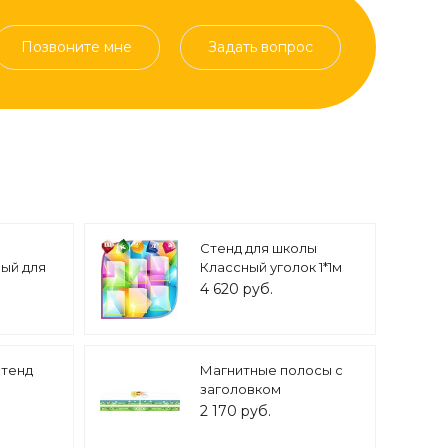
Позвоните мне
Задать вопрос
Стенд для школы
ый для
Классный уголок 1*1м
ппа
арт. 2186
4 620 руб.
0,75м
стенд
Магнитные полосы с
заголовком
ал 3
ТВОРЧЕСКАЯ
2 170 руб.
кармана
МАСТЕРСКАЯ 0,1*1м
арт. 5279