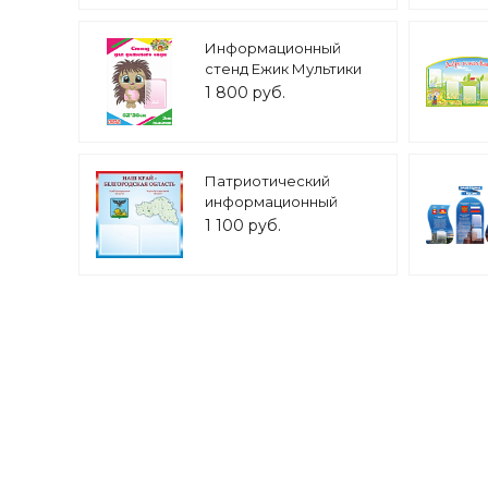
Информационный
стенд Ежик Мультики
"ЛаКрасики" арт.
1 800 руб.
ПЛ2299
Патриотический
информационный
стенд "Белгородская
1 100 руб.
область" 0,5х0,5м 2
кармана А5 арт.П1277