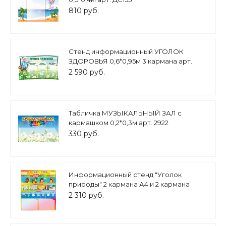
810 руб.
Стенд информационный УГОЛОК
ЗДОРОВЬЯ 0,6*0,95м 3 кармана арт.
2704
2 590 руб.
Табличка МУЗЫКАЛЬНЫЙ ЗАЛ с
кармашком 0,2*0,3м арт. 2922
330 руб.
Информационный стенд "Уголок
природы" 2 кармана А4 и 2 кармана
5,5х10,5см 0,7*0,8м арт.УГ652
2 310 руб.