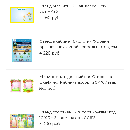
Стенд Магнитный Наш класс 1,5*1м
арт.М435
4 950 руб.
Стенд в кабинет биологии "Уровни
организации живой природы" 0,9*0,75м
арт. 810
4 220 руб.
Мини-стенд в детский сад Список на
шкафчики Рябинка ассорти 0,4*0,4м арт.
7418
550 руб.
Стенд спортивный "Спорт круглый год"
1,2*0,7м 3 кармана арт. СС813
3 300 руб.