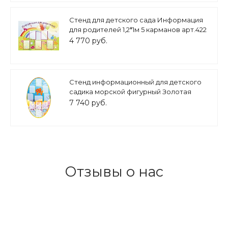
Стенд для детского сада Информация
для родителей 1,2*1м 5 карманов арт.422
4 770 руб.
Стенд информационный для детского
садика морской фигурный Золотая
рыбка 10 карманов А4 1*1,7м. арт.ДС593
7 740 руб.
Отзывы о нас