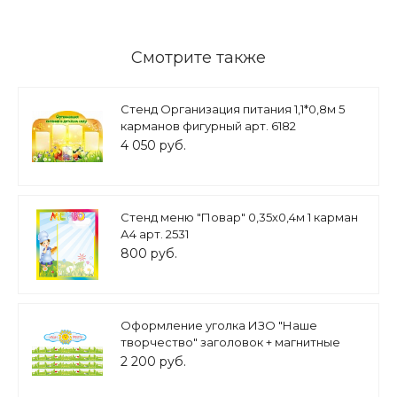
Смотрите также
Cтенд Организация питания 1,1*0,8м 5
карманов фигурный арт. 6182
4 050 руб.
Стенд меню "Повар" 0,35х0,4м 1 карман
А4 арт. 2531
800 руб.
Оформление уголка ИЗО "Наше
творчество" заголовок + магнитные
ленты арт.МАГ1185
2 200 руб.