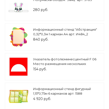
280 руб.
Информационный стенд "Абстракция"
0,32*0,3м 1 карман А4 арт. И484_2
840 руб.
Указатель фотолюминесцентный F 06
Место размещения нескольких
средств противопожарной защиты арт.
154 руб.
3108
Информационный стенд фигурный
1,15*0,75м 6 карманов арт. 1588
4 920 руб.