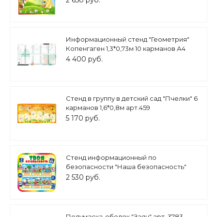
2 650 руб.
Информационный стенд "Геометрия"
Копенгаген 1,3*0,73м 10 карманов А4
арт. ИН684
4 400 руб.
Стенд в группу в детский сад "Пчелки" 6
карманов 1,6*0,8м арт.459
5 170 руб.
Стенд информационный по
безопасности "Наша безопасность"
0,8*0,8м. арт.26461
2 530 руб.
Полумаска-ободок "Заяц" арт. 3783