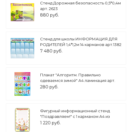
Стенд Дорожная безопасность 0,5*0,4м
арт. 2623
880 руб.
Стенд для школы ИНФОРМАЦИЯ ДЛЯ
РОДИТЕЛЕЙ 1,4*1,2м 14 карманов арт.1382
7 480 руб.
Плакат "Алгоритм. Правильно
одеваемся зимой" А4 ламинация арт.
4707
280 руб.
Фигурный информационный стенд
"Поздравляем!" с 1 карманом А4 из
серии "Тонкие ножки" 0,36*0,57м арт.
1 220 руб.
ДС1946