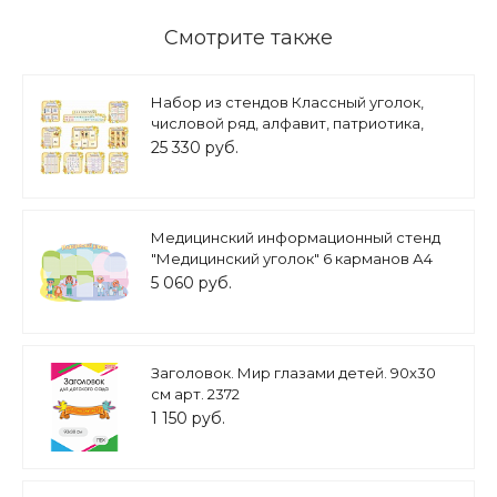
Смотрите также
Набор из стендов Классный уголок,
числовой ряд, алфавит, патриотика,
безопасность, таблица умножения,
25 330 руб.
арифметические дейставия, единицы
измерения (0.8х0.83-8шт, 1.1х0.89,
1.6х0.35,0.9х0.15+6 карманов А4 арт.
КЛ619
Медицинский информационный стенд
"Медицинский уголок" 6 карманов А4
0,85*1,3м арт. МЕД782
5 060 руб.
Заголовок. Мир глазами детей. 90х30
см арт. 2372
1 150 руб.