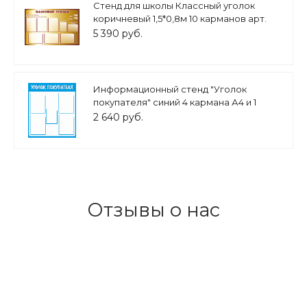
Стенд для школы Классный уголок
коричневый 1,5*0,8м 10 карманов арт.
Ш295
5 390 руб.
Информационный стенд "Уголок
покупателя" синий 4 кармана А4 и 1
карман А5 0,7*0,85м арт.ПОТР742
2 640 руб.
Отзывы о нас