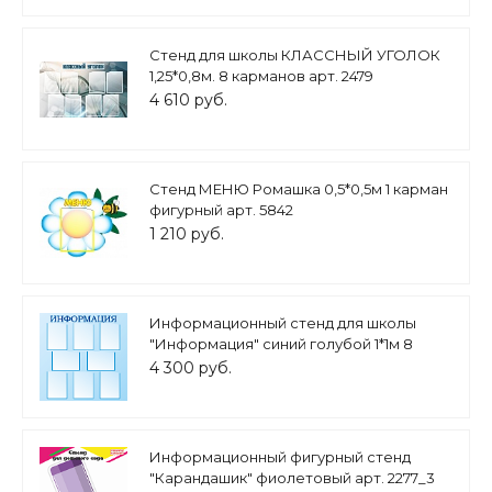
Стенд для школы КЛАССНЫЙ УГОЛОК
1,25*0,8м. 8 карманов арт. 2479
4 610 руб.
Стенд МЕНЮ Ромашка 0,5*0,5м 1 карман
фигурный арт. 5842
1 210 руб.
Информационный стенд для школы
"Информация" синий голубой 1*1м 8
карманов А4 арт. 3917
4 300 руб.
Информационный фигурный стенд
"Карандашик" фиолетовый арт. 2277_3