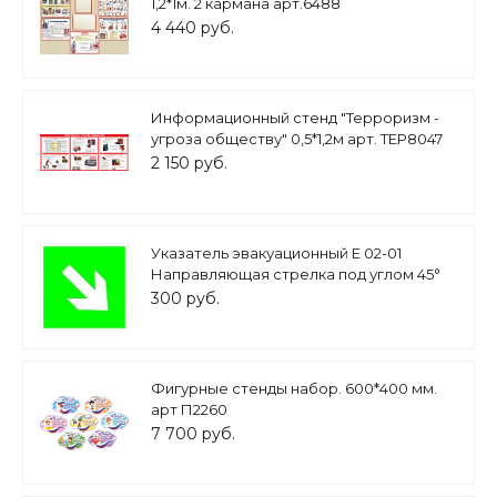
1,2*1м. 2 кармана арт.6488
4 440 руб.
Информационный стенд "Терроризм -
угроза обществу" 0,5*1,2м арт. ТЕР8047
2 150 руб.
Указатель эвакуационный Е 02-01
Направляющая стрелка под углом 45°
арт. 3117
300 руб.
Фигурные стенды набор. 600*400 мм.
арт П2260
7 700 руб.