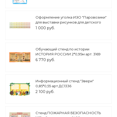
Оформление уголка ИЗО "Паровозики"
для выставки рисунков для детского
сада 4шт. 100*5 см арт. МАГ1593
1 000 руб.
Обучающий стенд по истории
ИСТОРИЯ РОССИИ 2*0,95м арт. 3169
6 770 руб.
Информационный стенд "Звери"
0,85*0,55 арт.ДС1336
2 100 руб.
Стенд ПОЖАРНАЯ БЕЗОПАСНОСТЬ