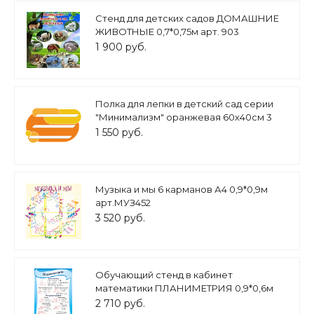
Стенд для детских садов ДОМАШНИЕ
ЖИВОТНЫЕ 0,7*0,75м арт. 903
1 900 руб.
Полка для лепки в детский сад серии
"Минимализм" оранжевая 60х40см 3
полочки для поделок настенная арт.
1 550 руб.
ПОД1784
Музыка и мы 6 карманов А4 0,9*0,9м
арт.МУЗ452
3 520 руб.
Обучающий стенд в кабинет
математики ПЛАНИМЕТРИЯ 0,9*0,6м
арт. 3305
2 710 руб.