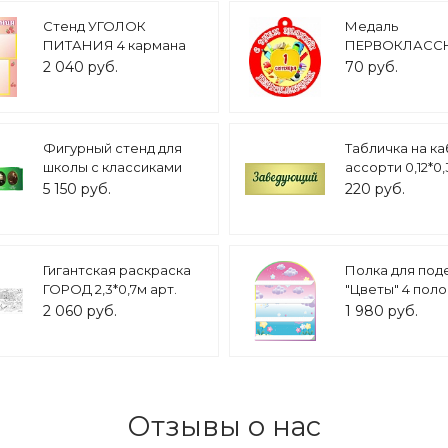
Стенд УГОЛОК
Медаль
ПИТАНИЯ 4 кармана
ПЕРВОКЛАСС
0,7*0,6м арт. 5789
10*10см арт. 10
2 040 руб.
70 руб.
Фигурный стенд для
Табличка на к
школы с классиками
ассорти 0,12*0
русской литературы 19
арт.2916
5 150 руб.
220 руб.
века, 2*0,6м арт. 1353
Гигантская раскраска
Полка для под
ГОРОД 2,3*0,7м арт.
"Цветы" 4 поло
5134
0,49*0,63м. арт
2 060 руб.
1 980 руб.
Отзывы о нас