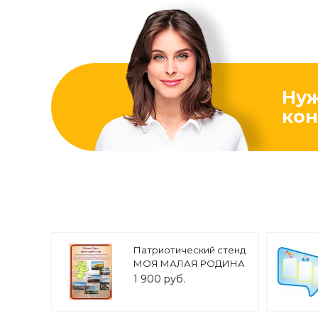
Ну
кон
Патриотический стенд
МОЯ МАЛАЯ РОДИНА
"Край голубых озёр"
1 900 руб.
0,6*0,8м арт. 5235