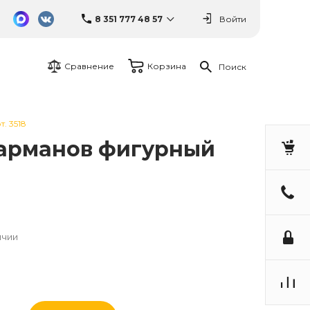
8 351 777 48 57
Войти
Сравнение
Корзина
Поиск
. 3518
5 карманов фигурный
ичии