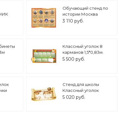
Обучающий стенд по
НИК
истории Москва
50
золотых куполов
3 110 руб.
красота 1*0,85м арт.
3173
абинеты
Классный уголок 8
,3м
карманов 1,5*0,83м.
арт.Ш456
5 500 руб.
елок
Стенд для школы
чки
Классный уголок
.П619
1,5*0,85м 4 кармана арт.
5 020 руб.
2221