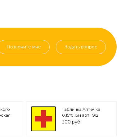
Позвоните мне
Задать вопрос
ского
Табличка Аптечка
еская
0,15*0,15м арт. 1912
манов
300 руб.
6