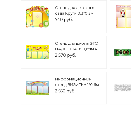
Стенд для детского
сада Круги 0,3*0,3м 1
карман арт. 6087
740 руб.
Стенд для школы ЭТО
НАДО ЗНАТЬ 0,6*1м 4
кармана арт 842
2 570 руб.
Информационный
стенд ВИЗИТКА 1*0,6м
4 кармана арт. 1880
2 550 руб.