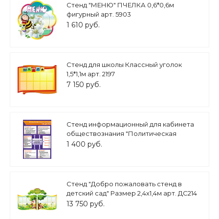
Стенд "МЕНЮ" ПЧЕЛКА 0,6*0,6м
фигурный арт. 5903
1 610 руб.
Стенд для школы Классный уголок
1,5*1,1м арт. 2197
7 150 руб.
Стенд информационный для кабинета
обществознания "Политическая
система общества" 0,5*0,7м. арт.ОБ3713
1 400 руб.
Стенд "Добро пожаловать стенд в
детский сад" Размер 2,4х1,4м арт. ДС214
13 750 руб.