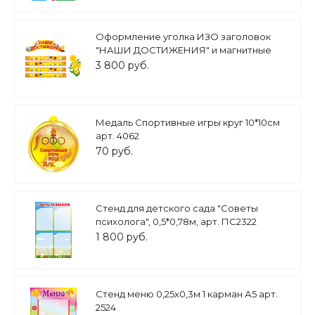
Оформление уголка ИЗО заголовок
"НАШИ ДОСТИЖЕНИЯ" и магнитные
ленты арт. 5388
3 800 руб.
Медаль Спортивные игры круг 10*10см
арт. 4062
70 руб.
Стенд для детского сада "Советы
психолога", 0,5*0,78м, арт. ПС2322
1 800 руб.
Стенд меню 0,25х0,3м 1 карман А5 арт.
2524