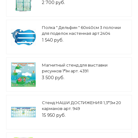
4 кармана А4 арт. Ш1588
2 700 руб.
Полка " Дельфин " 60х40см 3 полочки
для поделок настенная арт.2404
1 540 руб.
Магнитный стенд для выставки
рисунков 1*1м арт. 4391
3 500 руб.
Стенд НАШИ ДОСТИЖЕНИЯ 1,3*3м 20
карманов арт. 949
15 950 руб.