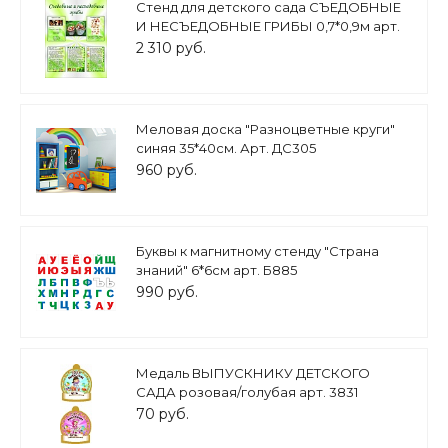
Стенд для детского сада СЪЕДОБНЫЕ
И НЕСЪЕДОБНЫЕ ГРИБЫ 0,7*0,9м арт.
629
2 310 руб.
Меловая доска "Разноцветные круги"
синяя 35*40см. Арт. ДС305
960 руб.
Буквы к магнитному стенду "Страна
знаний" 6*6см арт. Б885
990 руб.
Медаль ВЫПУСКНИКУ ДЕТСКОГО
САДА розовая/голубая арт. 3831
70 руб.