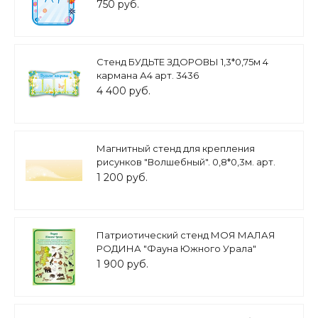
750 руб.
Стенд БУДЬТЕ ЗДОРОВЫ 1,3*0,75м 4
кармана А4 арт. 3436
4 400 руб.
Магнитный стенд для крепления
рисунков "Волшебный". 0,8*0,3м. арт.
МС1675-1
1 200 руб.
Патриотический стенд МОЯ МАЛАЯ
РОДИНА "Фауна Южного Урала"
0,6*0,8м арт. 5232
1 900 руб.