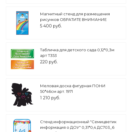
Магнитный стенд для размещения
рисунков ОБРАТИТЕ ВНИМАНИЕ
1,5*0,8м арт. 5009
5 400 руб.
Табличка для детского сада 0,12*0,3м
арт Т353
220 руб.
Меловая доска фигурная ПОНИ
50*46см арт. 1971
1 210 руб.
Стенд информационный "Семицветик
информация о ДОУ" 0,31*0,4 ДС703_6