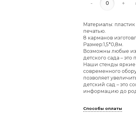
-
+
Материалы: пластик
печатью.
8 карманов изготов
Размер:1,5*0,8м.
Возможны любые изм
детского сада – это
Наши стенды яркие з
современного обор
позволяет увеличить
детский сад – это 
информацию до род
Способы оплаты