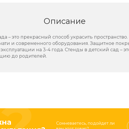
Описание
ада – это прекрасный способ украсить пространство
ечати и современного оборудования. Защитное пок
 эксплуатации на 3-4 года. Стенды в детский сад – 
цию до родителей.
жна
Сомневаетесь, подойдет ли
вам этот товар?