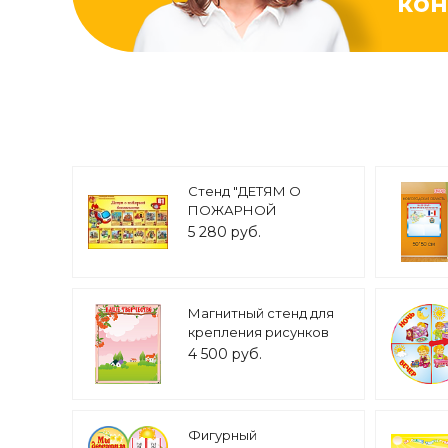
кон
Стенд "ДЕТЯМ О
ПОЖАРНОЙ
БЕЗОПАСНОСТИ" 1,5*1м
5 280 руб.
арт. 4221
Магнитный стенд для
крепления рисунков
"Рябинка" 1,1*0,9м арт.
4 500 руб.
МАГ1873
Фигурный