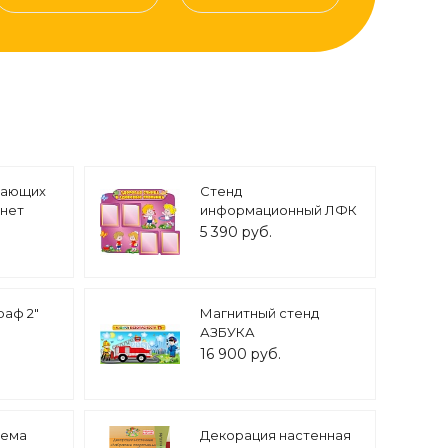
чающих
Стенд
инет
информационный ЛФК
. 3194
ЗДОРОВАЯ СПИНКА
5 390 руб.
1,2*1м 4 кармана арт.
2813
аф 2"
Магнитный стенд
АЗБУКА
БЕЗОПАСНОСТИ
16 900 руб.
3*1,25м арт. 5025
лема
Декорация настенная