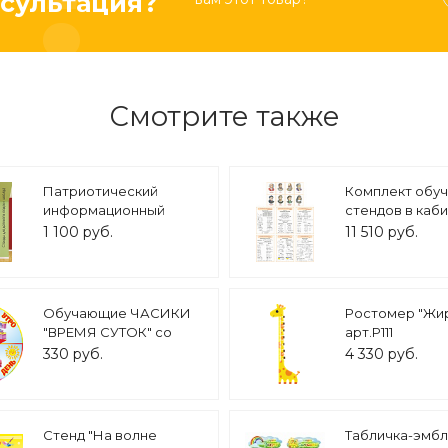
сультация?
Смотрите также
Патриотический
Комплект обу
информационный
стендов в каб
стенд Наш край -
математики арт
1 100 руб.
11 510 руб.
Новгородская область
50х50см 2 кармана А5
арт. П2297
Обучающие ЧАСИКИ
Ростомер "Жир
"ВРЕМЯ СУТОК" со
арт.Р111
стрелкой 0,3*0,3м арт.
330 руб.
4 330 руб.
3471
Стенд "На волне
Табличка-эмб