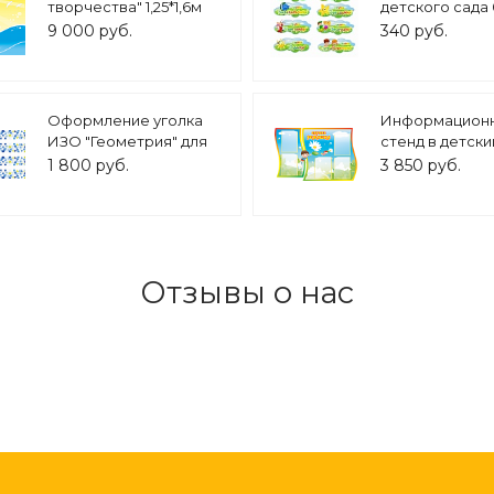
творчества" 1,25*1,6м
детского сада 
арт. С827
арт. 5110
9 000 руб.
340 руб.
Оформление уголка
Информацион
ИЗО "Геометрия" для
стенд в детски
выставки детских
группу "Ромаш
1 800 руб.
3 850 руб.
рисунков 4шт. 100*10 см
1,2*0,75м. 5 ка
арт. МАГ1761
арт.ДС1035
Отзывы о нас