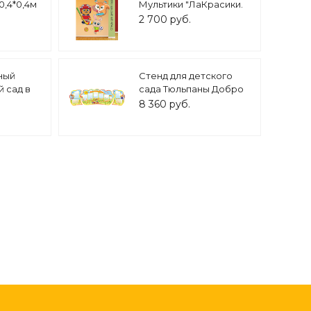
0,4*0,4м
Мультики "ЛаКрасики.
Спортсмены" арт.
2 700 руб.
Дек3256
ный
Стенд для детского
й сад в
сада Тюльпаны Добро
ки"
пожаловать фигурный
8 360 руб.
рманов А4
секционный 10
карманов 2,5*0,75м
арт.ДС427