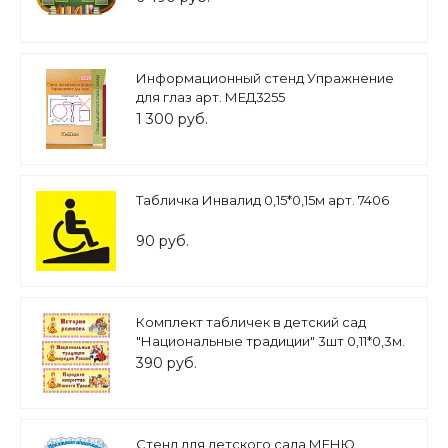
Информационный стенд Упражнение
для глаз арт. МЕД3255
1 300 руб.
Табличка Инвалид 0,15*0,15м арт. 7406
90 руб.
Комплект табличек в детский сад
"Национальные традиции" 3шт 0,11*0,3м.
арт.ТАБ789
390 руб.
Стенд для детского сада МЕНЮ