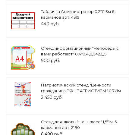
Табличка Администратор 0,2*0,3м 6
карманов арт. 4319
440 руб.
Стенд информационный "Непоседы с
вами работают" 0,4*0,4 ДС422_5
900 руб.
Патриотический стенд "Ценности
гражданина РФ - ПАТРИОТИЗМ" 0,7х1м
арт. 2450_12
2 450 руб.
Стенд для школы "Наш класс" 1,5*1м. 5
карманов арт. 2180
6 490 руб.