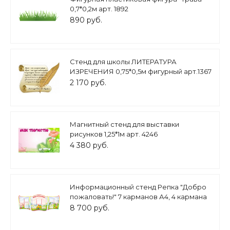
0,7*0,2м арт. 1892
890 руб.
Стенд для школы ЛИТЕРАТУРА
ИЗРЕЧЕНИЯ 0,75*0,5м фигурный арт.1367
2 170 руб.
Магнитный стенд для выставки
рисунков 1,25*1м арт. 4246
4 380 руб.
Информационный стенд Репка "Добро
пожаловать!" 7 карманов А4, 4 кармана
А5 0,65х0,8м., 1,23х0,9м., 0,65х0,8м.
8 700 руб.
Арт.ДС1199